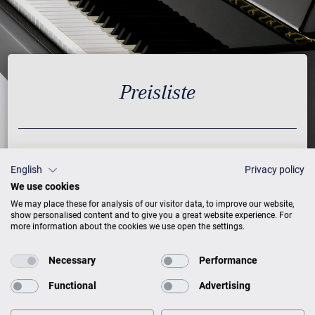
Preisliste
AUSFÜHRUNG
PREISE
English
Privacy policy
We use cookies
Schwarz mit Messing
55.900 €
We may place these for analysis of our visitor data, to improve our website,
show personalised content and to give you a great website experience. For
more information about the cookies we use open the settings.
Weiß mit Messing
58.900 €
Nussbaum mit Messing
62.900 €
Necessary
Performance
Mahagoni mit Messing
62.900 €
Functional
Advertising
Eiche mit Messing
62.900 €