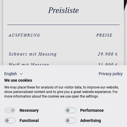
Preisliste
AUSFÜHRUNG
PREISE
Schwarz mit Messing
29.900 €
Weiß mit Messing
31.900 €
English
Privacy policy
Nussbaum mit Messing
35.900 €
We use cookies
Mahagoni mit Messing
35.900 €
We may place these for analysis of our visitor data, to improve our website,
show personalised content and to give you a great website experience. For
more information about the cookies we use open the settings.
ZUSATZLEISTUNGEN FÜR W. HOFFMANN
Necessary
Performance
TRADITION T 161
Functional
Advertising