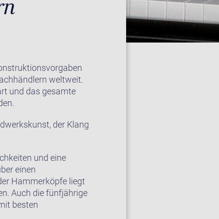
rn
Konstruktionsvorgaben
achhändlern weltweit.
lart und das gesamte
den.
ndwerkskunst, der Klang
chkeiten und eine
über einen
n der Hammerköpfe liegt
n. Auch die fünfjährige
mit besten