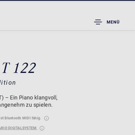
TOGGLE
MENÜ
DROPDOWN
 T 122
ition
 – Ein Piano klangvoll,
ngenehm zu spielen.
ist Bluetooth MIDI fähig.
ARIO DIGITALSYSTEM