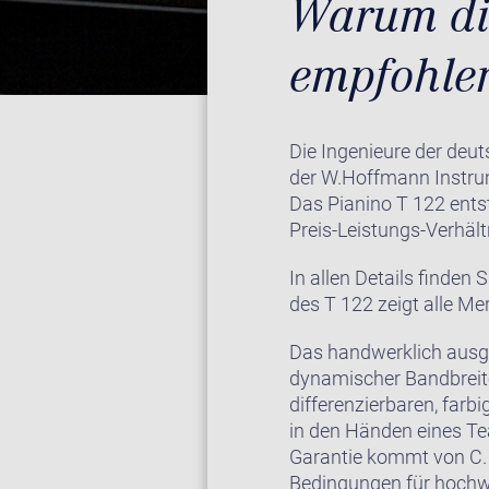
Warum di
empfohlen
Die Ingenieure der deu
der W.Hoffmann Instrum
Das Pianino T 122 ents
Preis-Leistungs-Verhält
In allen Details finde
des T 122 zeigt alle M
Das handwerklich ausge
dynamischer Bandbreite
differenzierbaren, farb
in den Händen eines Te
Garantie kommt von C. 
Bedingungen für hochwe