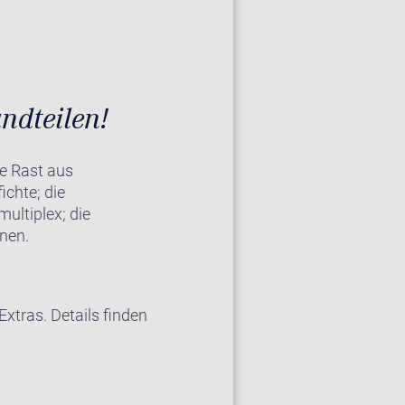
ndteilen!
e Rast aus
chte; die
ultiplex; die
nen.
xtras. Details finden