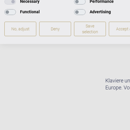
KLAVIER IM CE
Necessary
Performance
Functional
Advertising
Save
No, adjust
Deny
Accept a
selection
Klaviere u
Europe. Vo