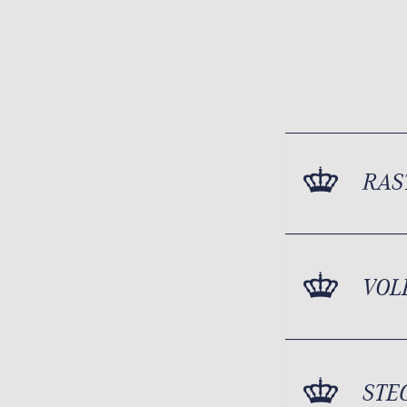
RAS
VOL
STE