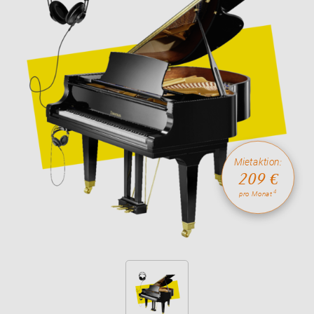
Mietaktion:
209 €
4
pro Monat