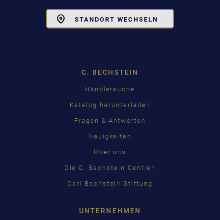
Toggle
STANDORT WECHSELN
Dropdown
C. BECHSTEIN
Händlersuche
Katalog herunterladen
Fragen & Antworten
Neuigkeiten
Über uns
Die C. Bechstein Centren
Carl Bechstein Stiftung
UNTERNEHMEN