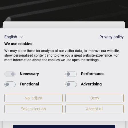
Preisliste
English
Privacy policy
We use cookies
We may place these for analysis of our visitor data, to improve our website,
show personalised content and to give you a great website experience. For
more information about the cookies we use open the settings.
AUSFÜHRUNG
PREISE
Necessary
Performance
Schwarz
9.000 €
Functional
Advertising
No, adjust
Deny
ZUSATZLEISTUNGEN FÜR ZIMMERMANN
STUDIO S 2 VARIO
Save selection
Accept all