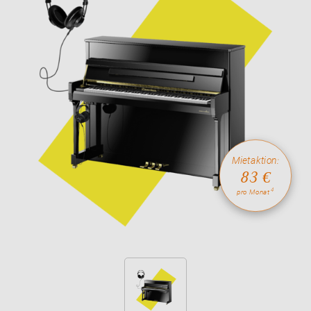
Mietaktion:
83 €
4
pro Monat