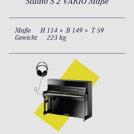
Studio S 2 VARIO Maße
Maße
H 114 × B 149 × T 59
Gewicht
223 kg