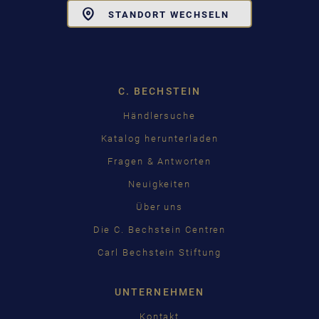
Toggle
STANDORT WECHSELN
Dropdown
C. BECHSTEIN
Händlersuche
Katalog herunterladen
Fragen & Antworten
Neuigkeiten
Über uns
Die C. Bechstein Centren
Carl Bechstein Stiftung
UNTERNEHMEN
Kontakt