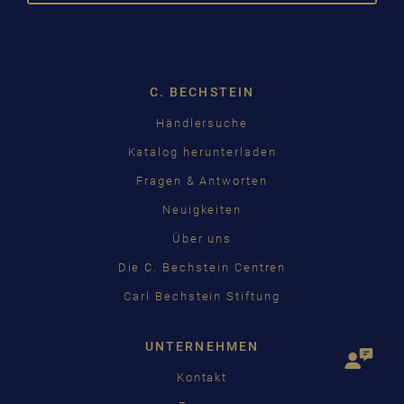
DROPDOW
DEUTSCH
ENGLISH
C. BECHSTEIN
FRANÇAIS
Händlersuche
PУССКИЙ
čeština
Katalog herunterladen
Fragen & Antworten
中国
Neuigkeiten
日本語
Über uns
Die C. Bechstein Centren
Carl Bechstein Stiftung
UNTERNEHMEN
Kontakt