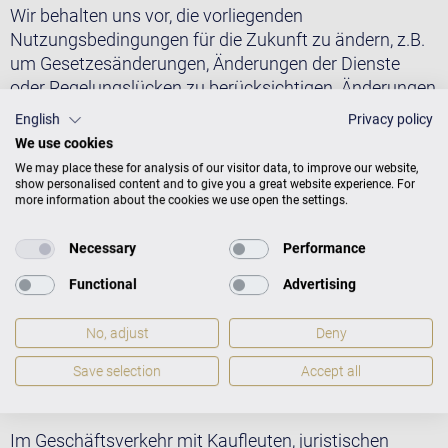
Wir behalten uns vor, die vorliegenden
Nutzungsbedingungen für die Zukunft zu ändern, z.B.
um Gesetzesänderungen, Änderungen der Dienste
oder Regelungslücken zu berücksichtigen. Änderungen
der Allgemeinen Nutzungsbedingungen werden wir
English
Privacy policy
mindestens vier Wochen vor Inkrafttreten ankündigen.
We use cookies
Die Änderungen werden wirksam, wenn Sie nicht
We may place these for analysis of our visitor data, to improve our website,
innerhalb von vier Wochen nach der Ankündigung
show personalised content and to give you a great website experience. For
more information about the cookies we use open the settings.
widersprechen. Wir weisen Sie bei der Ankündigung
der Änderungen auf das Recht zum Widerspruch und
Necessary
Performance
die Folgen des Ausbleibens eines Widerspruchs hin.
Widersprechen Sie innerhalb der genannten Frist,
Functional
Advertising
gelten für Ihre Nutzung der Dienste weiterhin die
bisherigen vertraglichen Regelungen.
No, adjust
Deny
5. Schlussbestimmungen und anwendbares Recht
Save selection
Accept all
Erfüllungsort ist der Sitz des Anbieters, also Berlin.
Im Geschäftsverkehr mit Kaufleuten, juristischen