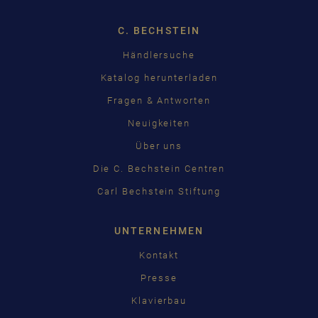
English
Français
Pусский
C. BECHSTEIN
Händlersuche
ČEŠTINA
Katalog herunterladen
中国
Fragen & Antworten
Neuigkeiten
日本語
Über uns
Die C. Bechstein Centren
Carl Bechstein Stiftung
UNTERNEHMEN
Kontakt
Presse
Klavierbau