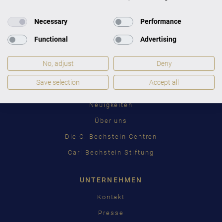
DEUTSCH
Necessary
Performance
ENGLISH
Functional
Advertising
C. BECHSTEIN
FRANÇAIS
Händlersuche
No, adjust
Deny
PУССКИЙ
Katalog herunterladen
Save selection
Accept all
ČEŠTINA
Fragen & Antworten
Neuigkeiten
中国
Über uns
日本語
Die C. Bechstein Centren
Carl Bechstein Stiftung
UNTERNEHMEN
Kontakt
Presse