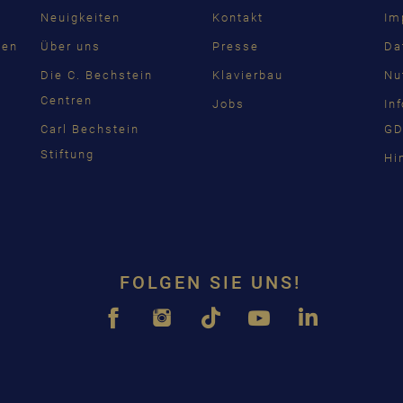
Neuigkeiten
Kontakt
Im
PУСС
den
Über uns
Presse
Da
ČEŠT
n
Die C. Bechstein
Klavierbau
Nu
Centren
Jobs
In
中国
Carl Bechstein
GD
日本
Stiftung
Hi
FOLGEN SIE UNS!