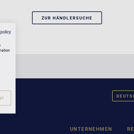
ZUR HÄNDLERSUCHE
 policy
w
rmation
DEUTS
ll
DEUT
ENGL
UNTERNEHMEN
R
FRAN