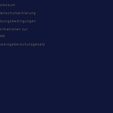
pressum
КИЙ
tenschutzerklärung
INA
tzungsbedingungen
formationen zur
PR
語
nweisgeberschutzgesetz