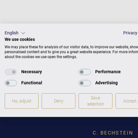
English
Privacy
We use cookies
We may place these for analysis of our visitor data, to improve our website, sho
personalised content and to give you a great website experience. For more info
about the cookies we use open the settings.
Necessary
Performance
Functional
Advertising
Save
No, adjust
Deny
Accept a
selection
C. BECHSTEIN