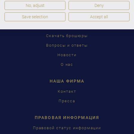
ENGLISH
No, adjust
Deny
C. BECHSTEIN
Save selection
Accept all
FRANÇAIS
Дилеры
PУССКИЙ
Скачать брошюры
ČEŠTINA
Вопросы и ответы
Новости
中国
О нас
日本語
НАША ФИРМА
Контакт
Пресса
ПРАВОВАЯ ИНФОРМАЦИЯ
Правовой статус информации