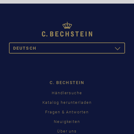
DEUTSCH
TOGGLE
DROPDOW
DEUTSCH
ENGLISH
C. BECHSTEIN
FRANÇAIS
Händlersuche
PУССКИЙ
Katalog herunterladen
ČEŠTINA
Fragen & Antworten
Neuigkeiten
中国
Über uns