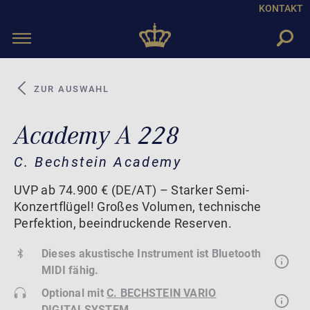
KONTAKT
Toggle
navigation
ZUR AUSWAHL
Academy A 228
C. Bechstein Academy
UVP ab 74.900 € (DE/AT) – Starker Semi-
Konzertflügel! Großes Volumen, technische
Perfektion, beeindruckende Reserven.
Dieses akustische Instrument ist Bluetooth
MIDI fähig.
Optional mit
C. BECHSTEIN VARIO
DIGITALSYSTEM