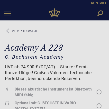
KONTAKT
Toggle
navigation
ZUR AUSWAHL
Academy A 228
C. Bechstein Academy
UVP ab 74.900 € (DE/AT) – Starker Semi-
Konzertflügel! Großes Volumen, technische
Perfektion, beeindruckende Reserven.
Dieses akustische Instrument ist Bluetooth
MIDI fähig.
Optional mit
C. BECHSTEIN VARIO
DIGITALSYSTEM