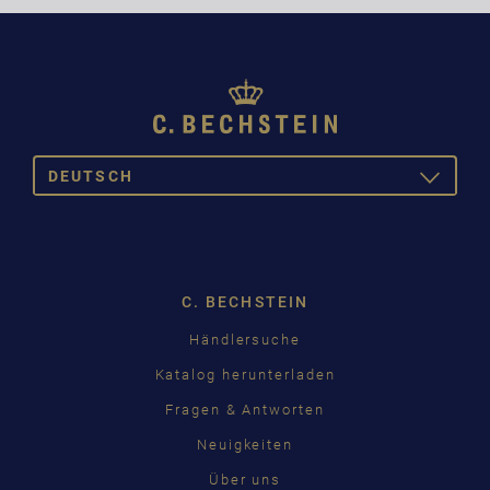
DEUTSCH
TOGGLE
DROPDOW
DEUTSCH
ENGLISH
C. BECHSTEIN
FRANÇAIS
Händlersuche
PУССКИЙ
Katalog herunterladen
ČEŠTINA
Fragen & Antworten
Neuigkeiten
中国
Über uns