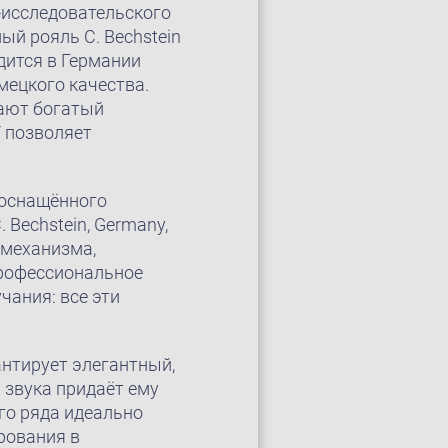
-исследовательского
ый рояль C. Bechstein
дится в Германии
мецкого качества.
вают богатый
 позволяет
 оснащённого
Bechstein, Germany,
 механизма,
профессиональное
чания: все эти
антирует элегантный,
 звука придаёт ему
го ряда идеально
рования в