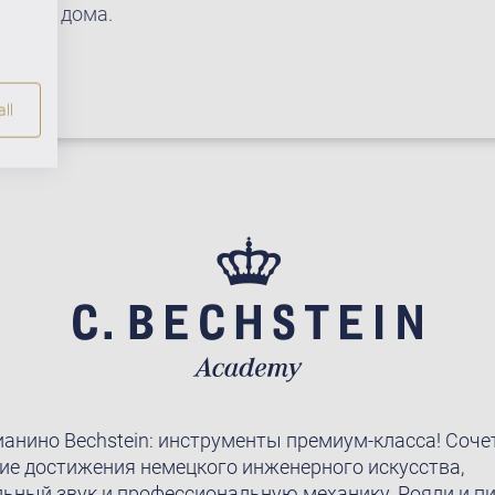
у себя дома.
ll
ианино Bechstein: инструменты премиум-класса! Соче
ие достижения немецкого инженерного искусства,
ьный звук и профессиональную механику. Рояли и п