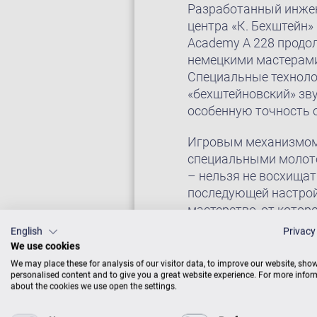
Разработанный инжен
центра «К. Бехштейн»
Academy A 228 продо
немецкими мастерами
Специальные техноло
«бехштейновский» зв
особенную точность 
Игровым механизмом 
специальными молото
– нельзя не восхищат
последующей настрой
мастерство, от котор
операции выполняют
English
Privacy
We use cookies
Конструкция акустич
We may place these for analysis of our visitor data, to improve our website, sho
аристократический ха
personalised content and to give you a great website experience. For more info
about the cookies we use open the settings.
особенное благородс
подходят для исполне