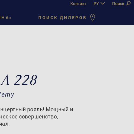
Контакт
PY
DE
Поиск
EN
FR
ЙНА»
ПОИСК ДИЛЕРОВ
 A 228
demy
нцертный рояль! Мощный и
ическое совершенство,
иал.