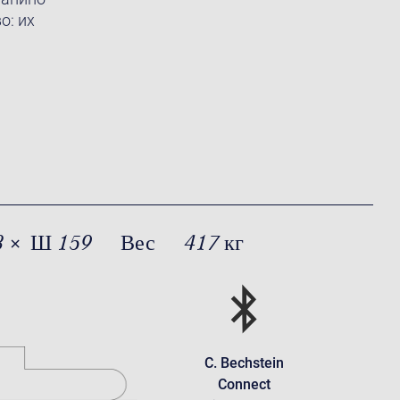
о: их
8 × Ш 159
Вес
417 кг
C. Bechstein
Connect