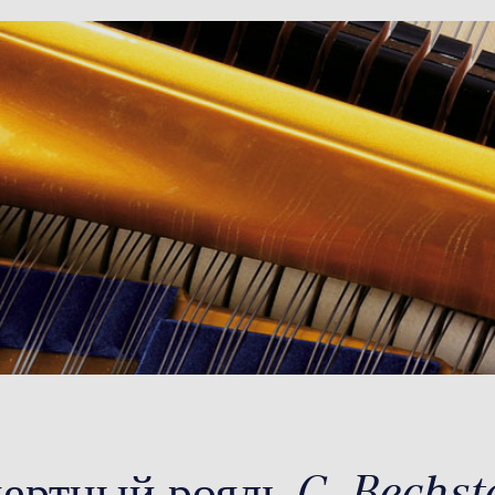
ртный рояль C. Bechste