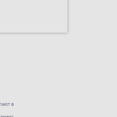
тают в
ианино