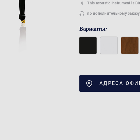
This acoustic instrument is B
по дополнительному заказу
Варианты:
АДРЕСА ОФИ