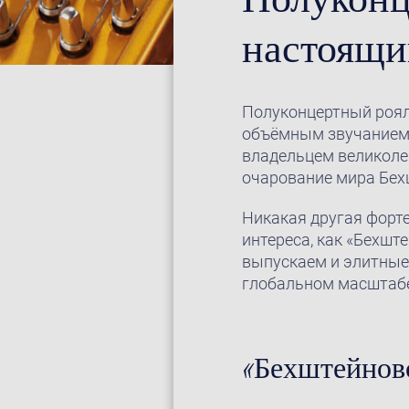
настоящи
Полуконцертный рояль
объёмным звучанием 
владельцем великолеп
очарование мира Бехш
Никакая другая форт
интереса, как «Бехшт
выпускаем и элитные 
глобальном масштаб
«Бехштейновс