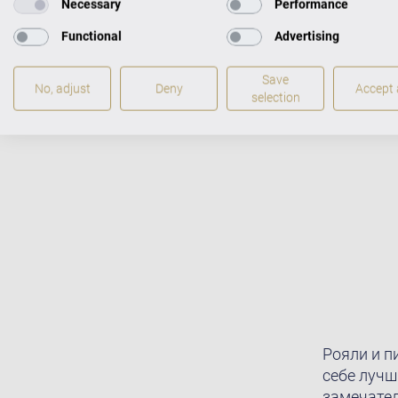
Necessary
Performance
музыкальном салоне 
Functional
Advertising
Save
No, adjust
Deny
Accept a
selection
Рояли и п
себе лучш
замечател