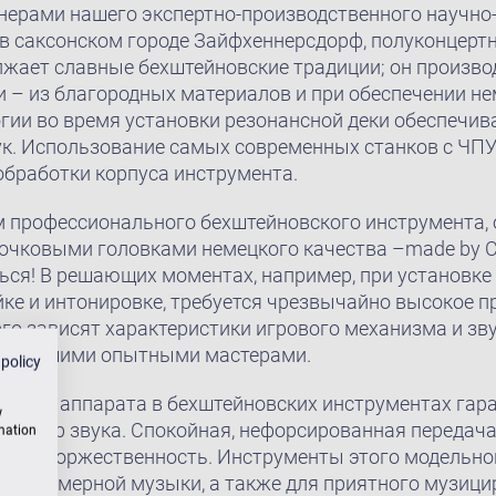
ерами нашего экспертно-производственного научно
 в саксонском городе Зайфхеннерсдорф, полуконцертн
лжает славные бехштейновские традиции; он произво
 – из благородных материалов и при обеспечении не
гии во время установки резонансной деки обеспечи
ук. Использование самых современных станков с ЧПУ
обработки корпуса инструмента.
профессионального бехштейновского инструмента,
чковыми головками немецкого качества –made by C. 
ься! В решающих моментах, например, при установке
ке и интонировке, требуется чрезвычайно высокое 
ого зависят характеристики игрового механизма и зву
ся нашими опытными мастерами.
 policy
еского аппарата в бехштейновских инструментах гар
w
рактер звука. Спокойная, нефорсированная передача
rmation
тво и торжественность. Инструменты этого модельно
ния камерной музыки, а также для приятного музици