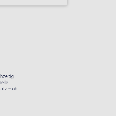
hzeitig
elle
satz – ob