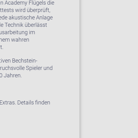
in Academy Flügels die
tests wird überprüft,
ede akustische Anlage
e Technik überlässt
Ausarbeitung im
einem wahren
t.
iven Bechstein-
ruchsvolle Spieler und
60 Jahren.
xtras. Details finden