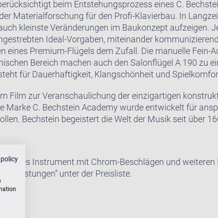
erücksichtigt beim Entstehungsprozess eines C. Bechste
er Materialforschung für den Profi-Klavierbau. In Langzeit
auch kleinste Veränderungen im Baukonzept aufzeigen. J
ngestrebten Ideal-Vorgaben, miteinander kommunizierend
en eines Premium-Flügels dem Zufall. Die manuelle Fein-
hnischen Bereich machen auch den Salonflügel A 190 zu 
steht für Dauerhaftigkeit, Klangschönheit und Spielkomfor
m Film zur Veranschaulichung der einzigartigen konstrukt
ie Marke C. Bechstein Academy wurde entwickelt für ansp
ollen. Bechstein begeistert die Welt der Musik seit über 1
 policy
e dieses Instrument mit Chrom-Beschlägen und weiteren E
satzleistungen” unter der Preisliste.
w
rmation