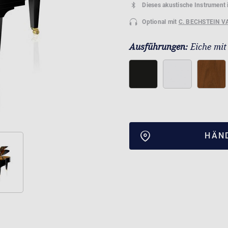
Dieses akustische Instrument 
Optional mit
C. BECHSTEIN V
Ausführungen:
Eiche mit
HÄN