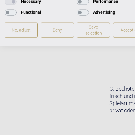
Necessary
Performance
Functional
Advertising
Save
No, adjust
Deny
Accept a
selection
C. Bechste
frisch und 
Spielart m
privat oder