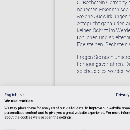
C. Bechstein Germany b
neuesten Erkenntnisse d
welche Auswirklungen 
entspricht genau den a
keinen Schritt im Werd
tonlichen und spieltec
Edelsteinen. Bechstein 
Fragen Sie nach unsere
Fertigungsverfahren. D
solche, die es werden w
English
Privacy
Auf Wunsch erhalten Si
We use cookies
Sie weiter unten bei “Zu
We may place these for analysis of our visitor data, to improve our website, sho
personalised content and to give you a great website experience. For more info
about the cookies we use open the settings.