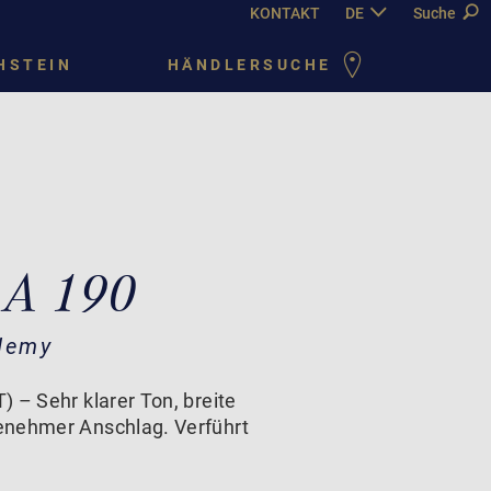
KONTAKT
DE
EN
Suche
FR
PY
HSTEIN
HÄNDLERSUCHE
 A 190
demy
 – Sehr klarer Ton, breite
enehmer Anschlag. Verführt