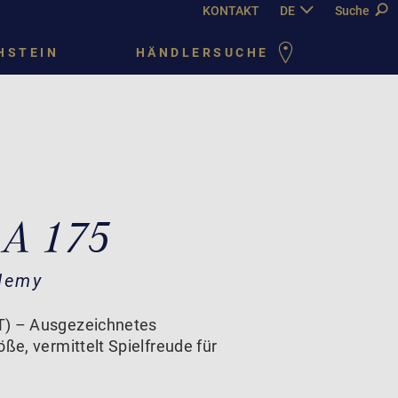
KONTAKT
DE
EN
Suche
FR
PY
HSTEIN
HÄNDLERSUCHE
 A 175
demy
T) – Ausgezeichnetes
öße, vermittelt Spielfreude für