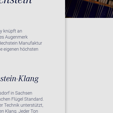
y knüpft an
eres Augenmerk
 Bechstein Manufaktur
die eigenen höchsten
stein-Klang
rsdorf in Sachsen
schen Flügel Standard.
r Technik unterstützt,
en Klang. Jeder Ton