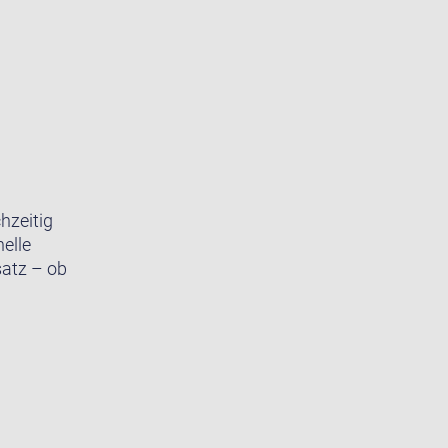
hzeitig
elle
satz – ob