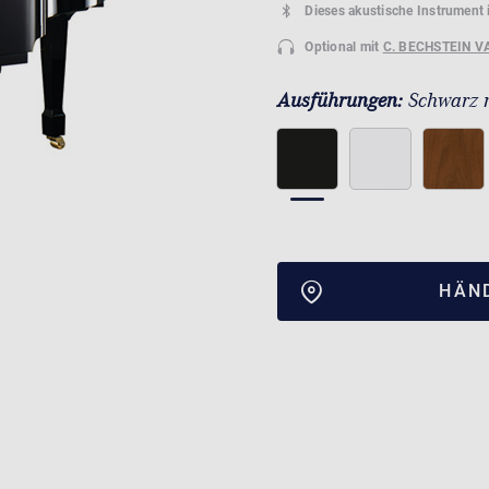
Dieses akustische Instrument 
Optional mit
C. BECHSTEIN V
Ausführungen:
Schwarz 
HÄN