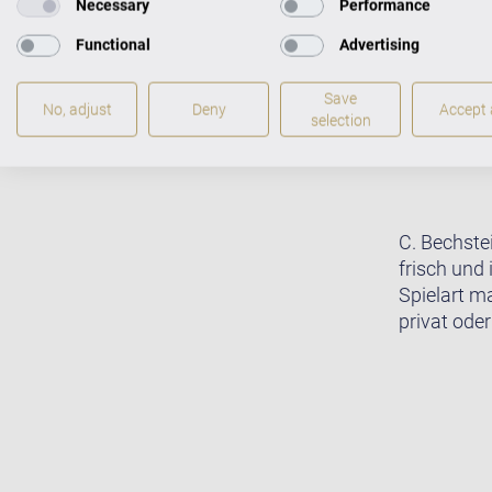
Necessary
Performance
Functional
Advertising
Save
No, adjust
Deny
Accept a
selection
C. Bechste
frisch und 
Spielart m
privat oder