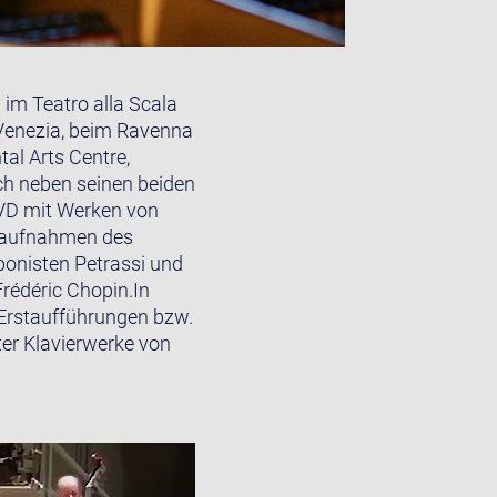
 im Teatro alla Scala
i Venezia, beim Ravenna
al Arts Centre,
ch neben seinen beiden
DVD mit Werken von
taufnahmen des
ponisten Petrassi und
rédéric Chopin.In
 Erstaufführungen bzw.
ter Klavierwerke von