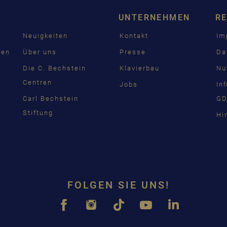
ENGL
UNTERNEHMEN
R
FRAN
Neuigkeiten
Kontakt
Im
PУСС
den
Über uns
Presse
Da
ČEŠT
n
Die C. Bechstein
Klavierbau
Nu
Centren
Jobs
In
中国
Carl Bechstein
GD
日本
Stiftung
Hi
FOLGEN SIE UNS!