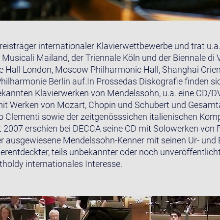
eisträger internationaler Klavierwettbewerbe und trat u.a.
e Musicali Mailand, der Triennale Köln und der Biennale d
re Hall London, Moscow Philharmonic Hall, Shanghai Orient
ilharmonie Berlin auf.In Prossedas Diskografie finden si
ekannten Klavierwerken von Mendelssohn, u.a. eine CD/
mit Werken von Mozart, Chopin und Schubert und Gesam
o Clementi sowie der zeitgenösssichen italienischen Kom
t 2007 erschien bei DECCA seine CD mit Solowerken von F
der ausgewiesene Mendelssohn-Kenner mit seinen Ur- und
erentdeckter, teils unbekannter oder noch unveröffentlich
holdy internationales Interesse.