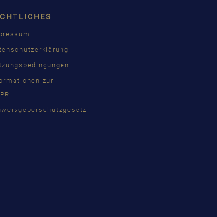
ISH
ECHTLICHES
ÇAIS
pressum
КИЙ
tenschutzerklärung
INA
tzungsbedingungen
formationen zur
PR
語
nweisgeberschutzgesetz