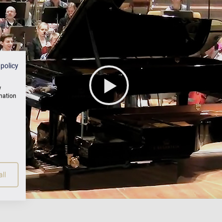
 policy
w
rmation
ll