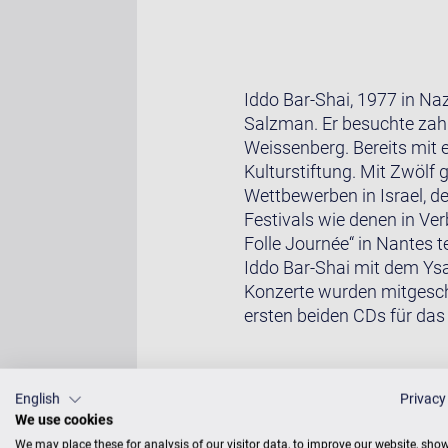
Iddo Bar-Shai, 1977 in Na
Salzman. Er besuchte zahl
Weissenberg. Bereits mit e
Kulturstiftung. Mit Zwölf 
Wettbewerben in Israel, d
Festivals wie denen in Ver
Folle Journée“ in Nantes t
Iddo Bar-Shai mit dem Ysa
Konzerte wurden mitgesch
ersten beiden CDs für da
Fotos: © Vincent Garnier,
English
Privacy
We use cookies
We may place these for analysis of our visitor data, to improve our website, sho