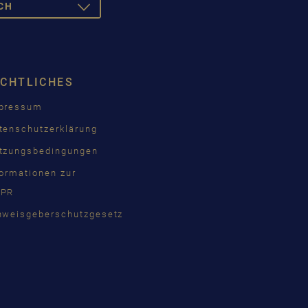
CH
TOGGLE
DROPDOWN
SCH
ISH
ECHTLICHES
ÇAIS
pressum
КИЙ
tenschutzerklärung
INA
tzungsbedingungen
formationen zur
PR
語
nweisgeberschutzgesetz