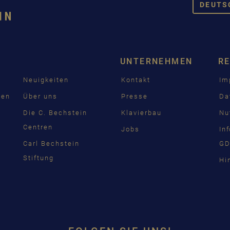
DEUTS
DEUT
ENGL
UNTERNEHMEN
R
FRAN
Neuigkeiten
Kontakt
Im
PУСС
den
Über uns
Presse
Da
ČEŠT
n
Die C. Bechstein
Klavierbau
Nu
Centren
Jobs
In
中国
Carl Bechstein
GD
日本
Stiftung
Hi