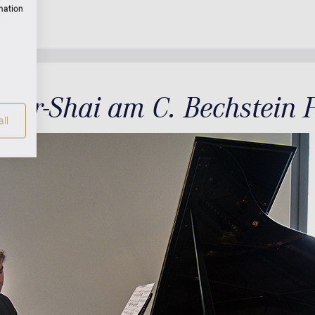
rmation
 Bar-Shai am C. Bechstein F
ll