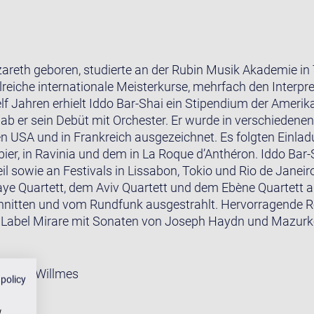
zareth geboren, studierte an der Rubin Musik Akademie in 
reiche internationale Meisterkurse, mehrfach den Interpre
lf Jahren erhielt Iddo Bar-Shai ein Stipendium der Amerik
gab er sein Debüt mit Orchester. Er wurde in verschiedenen
en USA und in Frankreich ausgezeichnet. Es folgten Einl
bier, in Ravinia und dem in La Roque d’Anthéron. Iddo Bar
eil sowie an Festivals in Lissabon, Tokio und Rio de Jane
ye Quartett, dem Aviv Quartett und dem Ebène Quartett au
nitten und vom Rundfunk ausgestrahlt. Hervorragende Re
s Label Mirare mit Sonaten von Joseph Haydn und Mazurk
 Gregor Willmes
 policy
w