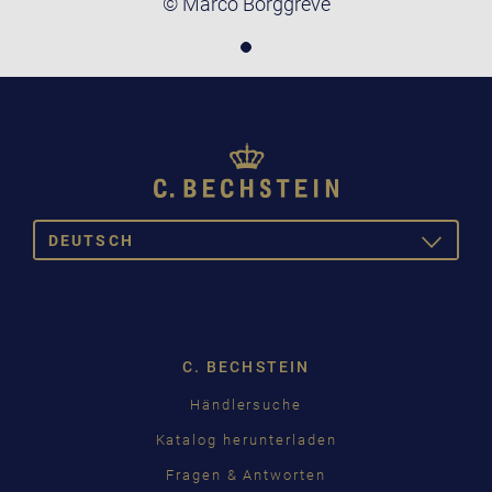
© Marco Borggreve
DEUTSCH
TOGGLE
DROPDOW
DEUTSCH
ENGLISH
C. BECHSTEIN
FRANÇAIS
Händlersuche
PУССКИЙ
Katalog herunterladen
ČEŠTINA
Fragen & Antworten