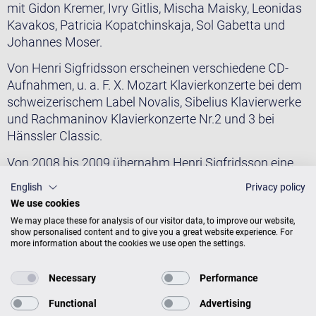
mit Gidon Kremer, Ivry Gitlis, Mischa Maisky, Leonidas
Kavakos, Patricia Kopatchinskaja, Sol Gabetta und
Johannes Moser.
Von Henri Sigfridsson erscheinen verschiedene CD-
Aufnahmen, u. a. F. X. Mozart Klavierkonzerte bei dem
schweizerischem Label Novalis, Sibelius Klavierwerke
und Rachmaninov Klavierkonzerte Nr.2 und 3 bei
Hänssler Classic.
Von 2008 bis 2009 übernahm Henri Sigfridsson eine
Professur für Klaviermusik an der Universität für Musik
English
Privacy policy
und darstellende Kunst Graz. Von 2010 bis 2011 war er
We use cookies
Professor an der Musikhochschule Hanns Eisler in
We may place these for analysis of our visitor data, to improve our website,
Berlin. Seit April 2011 ist er Professor für Klavier an der
show personalised content and to give you a great website experience. For
more information about the cookies we use open the settings.
Folkwang Universität der Künste in Essen.
Necessary
Performance
Fotos © Marco Borggreve
Functional
Advertising