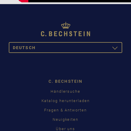
DEUTSCH
TOGGLE
DROPDOW
DEUTSCH
ENGLISH
C. BECHSTEIN
FRANÇAIS
Händlersuche
PУССКИЙ
Katalog herunterladen
ČEŠTINA
Fragen & Antworten
Neuigkeiten
中国
Über uns