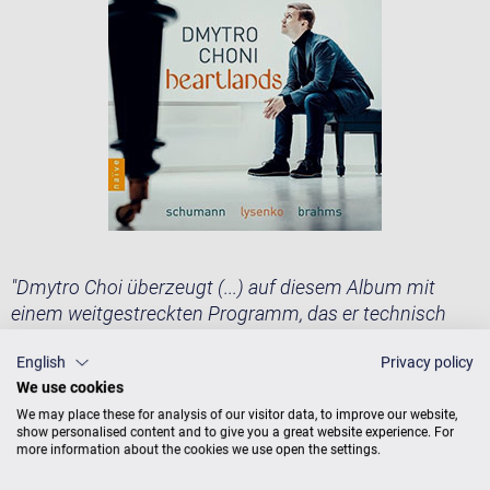
"Dmytro Choi überzeugt (...) auf diesem Album mit
einem weitgestreckten Programm, das er technisch
souverän und interpretatorisch nicht weniger überlegen
English
Privacy policy
spielt. Mit einer starken Persönlichkeit prägt er
We use cookies
Schumann so gut wie Lysenko und Brahms."
(Pizzicato,
29.5.2026)
We may place these for analysis of our visitor data, to improve our website,
show personalised content and to give you a great website experience. For
more information about the cookies we use open the settings.
"Ein fruchtbarer Dialog zwischen zwei Hauptfiguren der
deutschen Romantik und Mykola Lysenko, dem