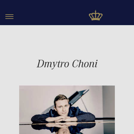
Toggle
navigation
Dmytro Choni