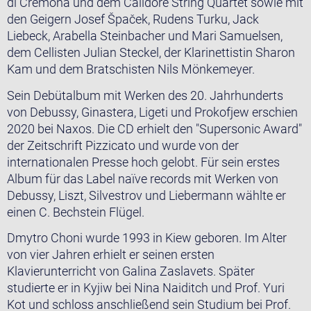
di Cremona und dem Calidore String Quartet sowie mit
den Geigern Josef Špaček, Rudens Turku, Jack
Liebeck, Arabella Steinbacher und Mari Samuelsen,
dem Cellisten Julian Steckel, der Klarinettistin Sharon
Kam und dem Bratschisten Nils Mönkemeyer.
Sein Debütalbum mit Werken des 20. Jahrhunderts
von Debussy, Ginastera, Ligeti und Prokofjew erschien
2020 bei Naxos. Die CD erhielt den "Supersonic Award"
der Zeitschrift Pizzicato und wurde von der
internationalen Presse hoch gelobt. Für sein erstes
Album für das Label naïve records mit Werken von
Debussy, Liszt, Silvestrov und Liebermann wählte er
einen C. Bechstein Flügel.
Dmytro Choni wurde 1993 in Kiew geboren. Im Alter
von vier Jahren erhielt er seinen ersten
Klavierunterricht von Galina Zaslavets. Später
studierte er in Kyjiw bei Nina Naiditch und Prof. Yuri
Kot und schloss anschließend sein Studium bei Prof.