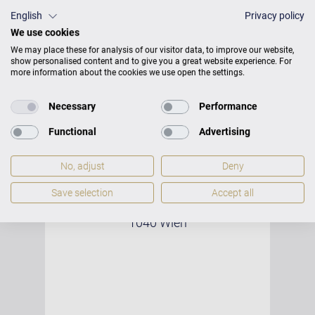
D-Dur, Op. 24
English
Privacy policy
Johannes Brahms: Klaviersonate Nr. 3
We use cookies
in f-moll, Op. 5
We may place these for analysis of our visitor data, to improve our website,
show personalised content and to give you a great website experience. For
Fotos © Florin Ghenade
more information about the cookies we use open the settings.
KARTEN KAUFEN
Necessary
Performance
Functional
Advertising
No, adjust
Deny
Ehrbar Saal
Save selection
Accept all
Mühlgasse 30
1040 Wien