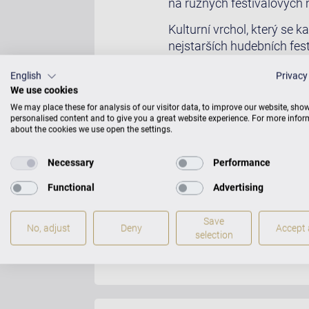
na různých festivalových 
Kulturní vrchol, který se
nejstarších hudebních fes
včetně Chopinova domu, 
English
Privacy
Od roku 1962 je festival k
We use cookies
Tato soutěž již vychovala
We may place these for analysis of our visitor data, to improve our website, sho
personalised content and to give you a great website experience. For more info
po celém hudebním světě.
about the cookies we use open the settings.
C. Bechstein je od roku 20
na koncertních křídlech C.
Necessary
Performance
Functional
Advertising
V zrcadlovém sále velkole
se špičkovými pianinami a 
Berlíně v roce 1901 a kom
Save
No, adjust
Deny
Accept a
selection
republice.