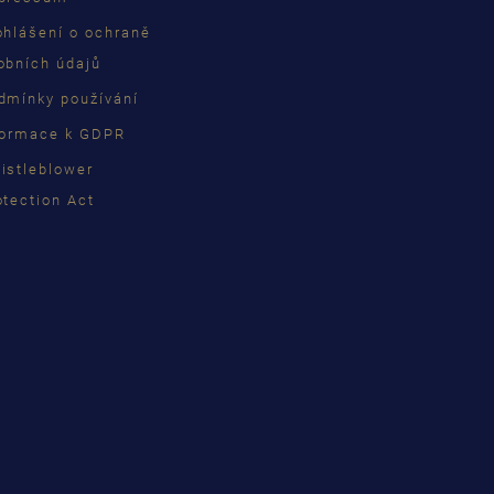
ohlášení o ochraně
obních údajů
dmínky používání
formace k GDPR
istleblower
otection Act