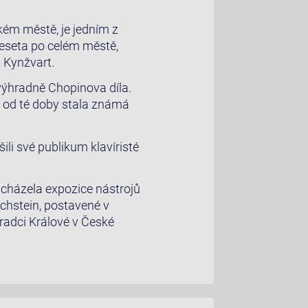
kém městě, je jedním z
zeseta po celém městě,
 Kynžvart.
 výhradně Chopinova díla.
e od té doby stala známá
ili své publikum klavíristé
acházela expozice nástrojů
echstein, postavené v
radci Králové v České