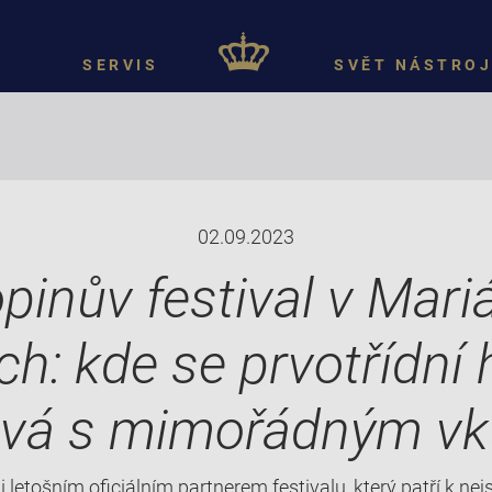
SERVIS
SVĚT NÁSTROJ
02.09.2023
pinův festival v Mar
ch: kde se prvotřídní
ává s mimořádným v
i letošním oficiálním partnerem festivalu, který patří k ne