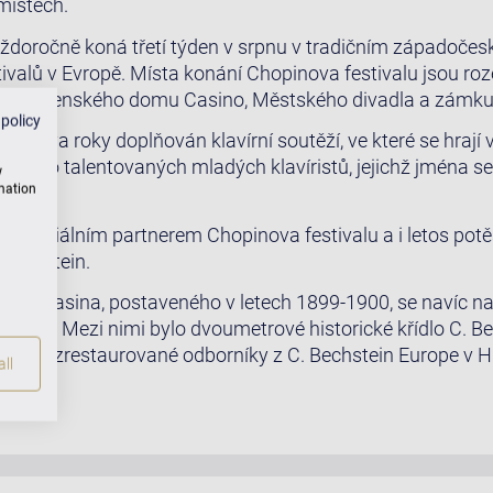
místech.
 každoročně koná třetí týden v srpnu v tradičním západočes
tivalů v Evropě. Místa konání Chopinova festivalu jsou ro
Společenského domu Casino, Městského divadla a zámku
 policy
aždé dva roky doplňován klavírní soutěží, ve které se hrají
 mnoho talentovaných mladých klavíristů, jejichž jména s
w
rmation
21 oficiálním partnerem Chopinova festivalu a i letos potěš
 Bechstein.
pého kasina, postaveného v letech 1899-1900, se navíc n
křídly. Mezi nimi bylo dvoumetrové historické křídlo C. B
pletně zrestaurované odborníky z C. Bechstein Europe v H
ll