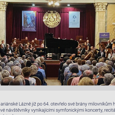
ariánské Lázně již po 64. otevřelo své brány milovníkům 
své návštěvníky vynikajícími symfonickými koncerty, recit