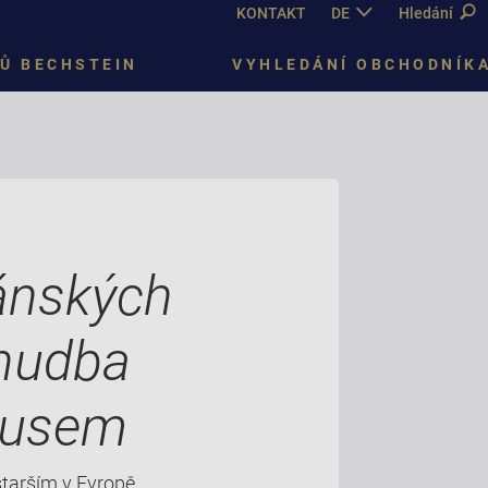
KONTAKT
DE
EN
Hledání
CZ
Ů BECHSTEIN
VYHLEDÁNÍ OBCHODNÍK
iánských
 hudba
kusem
jstarším v Evropě.