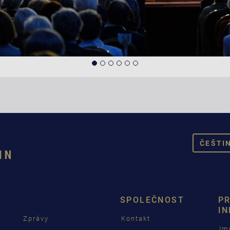
ČEŠTI
DE
EN
SPOLEČNOST
P
CZ
I
Zprávy
Kontakt
Im