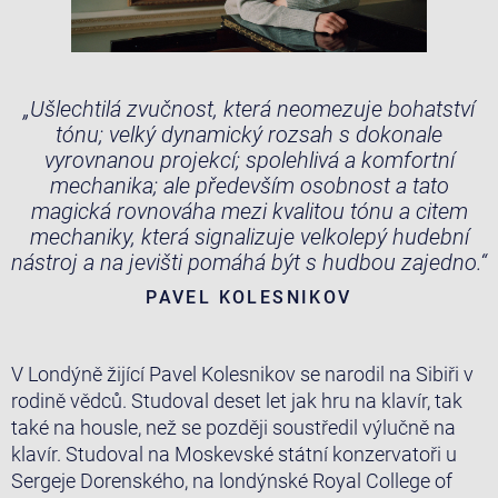
„Ušlechtilá zvučnost, která neomezuje bohatství
tónu; velký dynamický rozsah s dokonale
vyrovnanou projekcí; spolehlivá a komfortní
mechanika; ale především osobnost a tato
magická rovnováha mezi kvalitou tónu a citem
mechaniky, která signalizuje velkolepý hudební
nástroj a na jevišti pomáhá být s hudbou zajedno.“
PAVEL KOLESNIKOV
V Londýně žijící Pavel Kolesnikov se narodil na Sibiři v
rodině vědců. Studoval deset let jak hru na klavír, tak
také na housle, než se později soustředil výlučně na
klavír. Studoval na Moskevské státní konzervatoři u
Sergeje Dorenského, na londýnské Royal College of