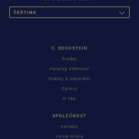
ČEŠTINA
TOGGLE
DROPDOW
DEUTSCH
ENGLISH
C. BECHSTEIN
FRANÇAIS
Prodej
PУССКИЙ
Katalog stáhnout
ČEŠTINA
Otázky & odpovědi
Zprávy
中国
O nás
日本語
SPOLEČNOST
Kontakt
Volná místa