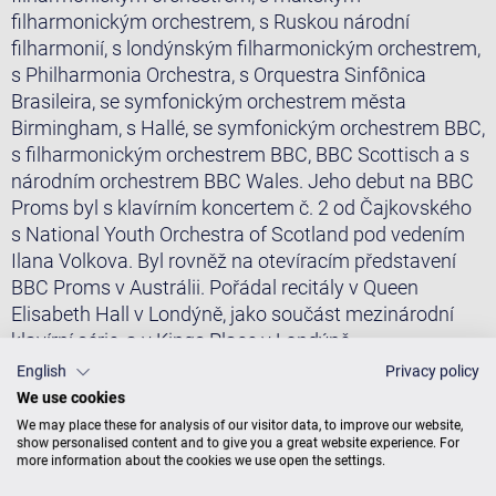
filharmonickým orchestrem, s Ruskou národní
filharmonií, s londýnským filharmonickým orchestrem,
s Philharmonia Orchestra, s Orquestra Sinfônica
Brasileira, se symfonickým orchestrem města
Birmingham, s Hallé, se symfonickým orchestrem BBC,
s filharmonickým orchestrem BBC, BBC Scottisch a s
národním orchestrem BBC Wales. Jeho debut na BBC
Proms byl s klavírním koncertem č. 2 od Čajkovského
s National Youth Orchestra of Scotland pod vedením
Ilana Volkova. Byl rovněž na otevíracím představení
BBC Proms v Austrálii. Pořádal recitály v Queen
Elisabeth Hall v Londýně, jako součást mezinárodní
klavírní série, a v Kings Place v Londýně.
English
Privacy policy
„Jedna z největších radostí koncertního pianisty je
We use cookies
setkání s nástrojem, který má osobnost. Nástroj, na
We may place these for analysis of our visitor data, to improve our website,
který se dá nejen pohodlně a komfortně hrát, nýbrž
show personalised content and to give you a great website experience. For
takový, který inspiruje, naslouchá, a přesto vyzývá a
more information about the cookies we use open the settings.
nechává nás poslouchat nějakým nových způsobem.