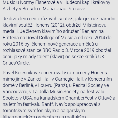
Music u Normy Fisherové a v Hudební kapli královny
Alžběty v Bruselu u Maria João Piresové.
Je držitelem cen z různých soutěží, jako je mezinárodní
klavírní soutěž Honens (2012), obdržel Milsteinovu
medaili. Je členem klavírního sdružení Benjamina
Brittena na Royal College of Music a od roku 2014 do
roku 2016 byl členem nové generace umělců u
rozhlasové stanice BBC Radio 3. V roce 2019 obdržel
cenu jaký mladý talent (klavír) od sekce kritiků UK
Critics´Circle.
Pavel Kolesnikov koncertoval v rámci ceny Honens
mimo jiné v Zankel Hall v Carnegie Hall, v Koncertním
domě v Berlíně, v Louvru (Paříž), u Recital Society ve
Vancouveru, v La Jolla Music Society, na festivalu
Spoleto v USA, na kanadském ChamberFest v Ottavě a
na letním festivalu Banff. Navíc spolupracoval s
torontským symfonickým a calgarským
filharmonickým orchestrem, s maltským