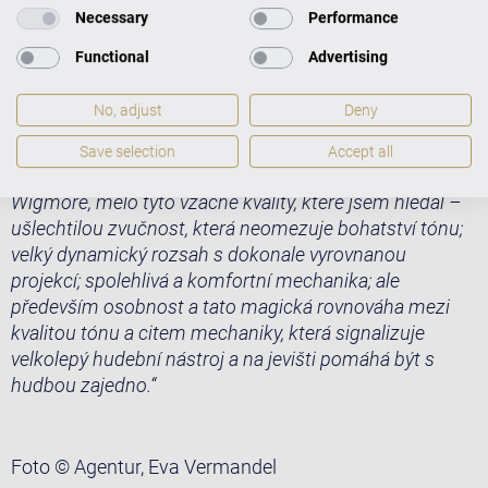
Jsem vášnivým obdivovatelem křídel Bechstein z první
Necessary
Performance
poloviny 20. století – jsou pro mě zcela nesrovnatelné
Functional
Advertising
kvůli svému skvělému zvuku a jemnosti mechaniky.
Velice mě potěšilo vidět, jak se firma Bechstein v
No, adjust
Deny
posledních letech opět objevila s nástroji, které v sobě
nesou velkou DNA a také vyzývají tradiční aspekt. Křídlo,
Save selection
Accept all
které jsem použil při svém posledním recitálu v hale
Wigmore, mělo tyto vzácné kvality, které jsem hledal –
ušlechtilou zvučnost, která neomezuje bohatství tónu;
velký dynamický rozsah s dokonale vyrovnanou
projekcí; spolehlivá a komfortní mechanika; ale
především osobnost a tato magická rovnováha mezi
kvalitou tónu a citem mechaniky, která signalizuje
velkolepý hudební nástroj a na jevišti pomáhá být s
hudbou zajedno.“
Foto © Agentur, Eva Vermandel