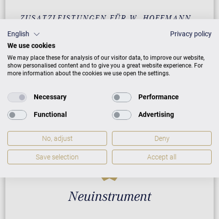
ZUSATZLEISTUNGEN FÜR W. HOFFMANN
TRADITION T 122
English
Privacy policy
We use cookies
We may place these for analysis of our visitor data, to improve our website,
show personalised content and to give you a great website experience. For
PREISLISTE HERUNTERLADEN
more information about the cookies we use open the settings.
Necessary
Performance
Functional
Advertising
No, adjust
Deny
Save selection
Accept all
Neuinstrument