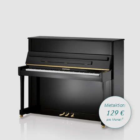
Mietaktion:
129 €
4
pro Monat