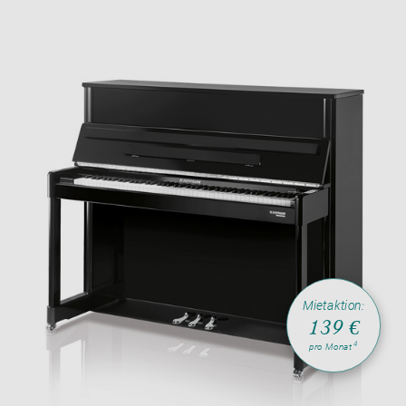
Mietaktion:
139 €
4
pro Monat