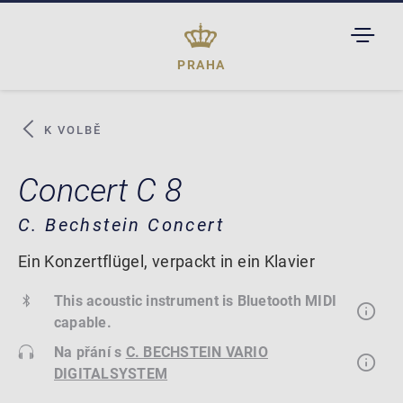
TOGGL
DROPD
PRAHA
K VOLBĚ
Concert C 8
C. Bechstein Concert
Ein Konzertflügel, verpackt in ein Klavier
This acoustic instrument is Bluetooth MIDI
capable.
Na přání s
C. BECHSTEIN VARIO
DIGITALSYSTEM