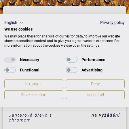
Ceník
English
Privacy policy
We use cookies
We may place these for analysis of our visitor data, to improve our website,
show personalised content and to give you a great website experience. For
more information about the cookies we use open the settings.
PROVEDENÍ
CENY
Necessary
Performance
Černá
1.122.500 Kč
Functional
Advertising
Bílá
1.300.000 Kč
No, adjust
Deny
Kořenové dřevo ořechu s
na vyžádání
mosazí
Save selection
Accept all
Macassar
na vyžádání
Jantarové dřevo s
na vyžádání
chromem