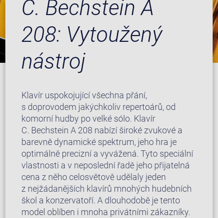
C. Bechstein A
208: Vytoužený
nástroj
Klavír uspokojující všechna přání,
s doprovodem jakýchkoliv repertoárů, od
komorní hudby po velké sólo. Klavír
C. Bechstein A 208 nabízí široké zvukové a
barevně dynamické spektrum, jeho hra je
optimálně precizní a vyvážená. Tyto speciální
vlastnosti a v neposlední řadě jeho přijatelná
cena z něho celosvětově udělaly jeden
z nejžádanějších klavírů mnohých hudebních
škol a konzervatoří. A dlouhodobě je tento
model oblíben i mnoha privátními zákazníky.