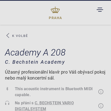
TOGGL
DROPD
PRAHA
K VOLBĚ
Academy A 208
C. Bechstein Academy
Úžasný profesionální klavír pro Váš obývací pokoj
nebo malý koncertní sál.
This acoustic instrument is Bluetooth MIDI
capable.
Na přání s
C. BECHSTEIN VARIO
DIGITALSYSTEM