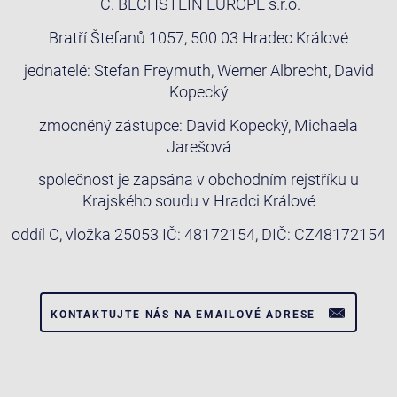
C. BECHSTEIN EUROPE s.r.o.
Bratří Štefanů 1057, 500 03 Hradec Králové
jednatelé: Stefan Freymuth, Werner Albrecht, David
Kopecký
zmocněný zástupce: David Kopecký, Michaela
Jarešová
společnost je zapsána v obchodním rejstříku u
Krajského soudu v Hradci Králové
oddíl C, vložka 25053 IČ: 48172154, DIČ: CZ48172154
KONTAKTUJTE NÁS NA EMAILOVÉ ADRESE