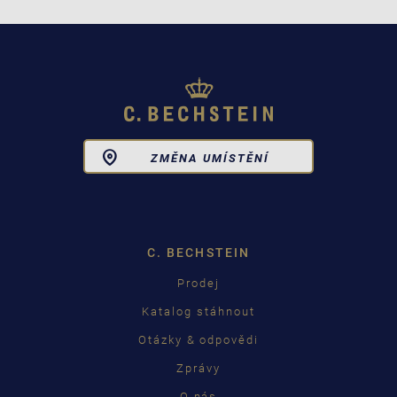
Toggle
ZMĚNA UMÍSTĚNÍ
Dropdown
C. BECHSTEIN
Prodej
Katalog stáhnout
Otázky & odpovědi
Zprávy
O nás