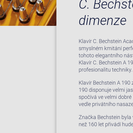
C. Bechs
dimenze
Klavír C. Bechstein Ac
smyslném kmitání perfe
tohoto elegantního nás
Klavír C. Bechstein A 
profesionalitu techniky
Klavír Bechstein A 190 
190 disponuje velmi ja
spočívá ve velmi dobré 
vedle privátního nasaze
Značka Bechstein byla vy
než 160 let přivádí hude