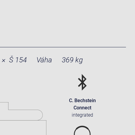
 × Š 154
Váha
369 kg
C. Bechstein
Connect
integrated