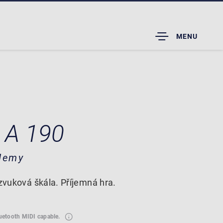
TOGGLE
MENU
DROPDOWN
 A 190
demy
 zvuková škála. Příjemná hra.
luetooth MIDI capable.