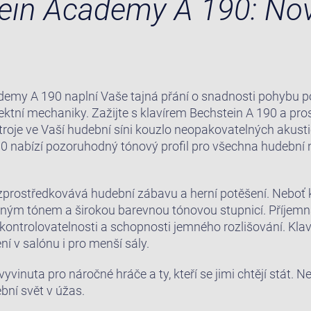
tein Academy A 190: No
ademy A 190 naplní Vaše tajná přání o snadnosti pohybu p
ktní mechaniky. Zažijte s klavírem Bechstein A 190 a pro
troje ve Vaší hudební síni kouzlo neopakovatelných akust
190 nabízí pozoruhodný tónový profil pro všechna hudebn
.
zprostředkovává hudební zábavu a herní potěšení. Neboť k
sným tónem a širokou barevnou tónovou stupnicí. Příjemn
kontrolovatelnosti a schopnosti jemného rozlišování. Klaví
ní v salónu i pro menší sály.
vinuta pro náročné hráče a ty, kteří se jimi chtějí stát. Ne
bní svět v úžas.