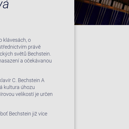
vá
o klávesách, o
střednictvím právě
ických světů Bechstein.
í nasazení a očekávanou
lavír C. Bechstein A
á kultura úhozu
rovou velikostí je určen
boť Bechstein již více