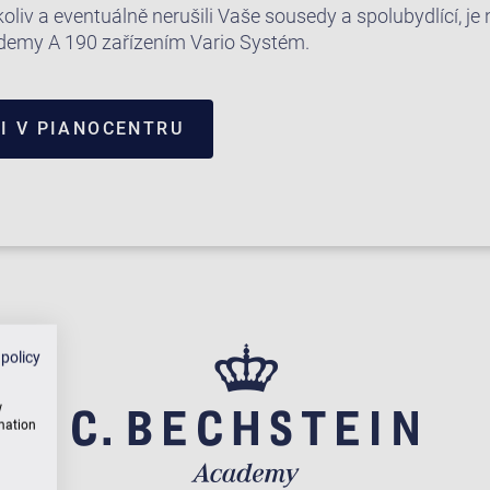
koliv a eventuálně nerušili Vaše sousedy a spolubydlící, j
ademy A 190 zařízením Vario Systém.
I V PIANOCENTRU
 policy
w
rmation