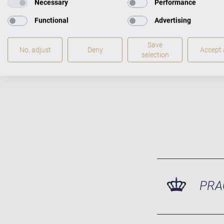
Necessary
Performance
Functional
Advertising
Pianina a 
kultura hry
Save
No, adjust
Deny
Accept a
selection
PRA