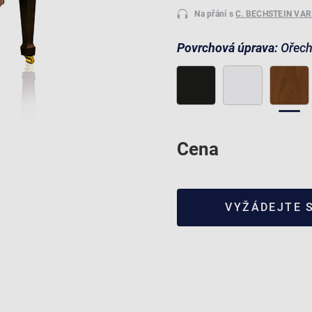
Na přání s
C. BECHSTEIN VA
Povrchová úprava:
Ořec
Cena
VYŽÁDEJTE 