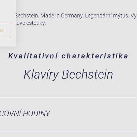
klavíry Bechstein. Made in Germany. Legendární mýtus. V
 a zvukové estetiky.
ll
Kvalitativní charakteristika
Klavíry Bechstein
COVNÍ HODINY