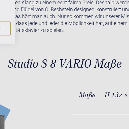
erbaren Klang zu einem echt fairen Preis. Deshalb werde
viere und Flügel von C. Bechstein designed, konstruiert u
rt. Und das hört man auch. Nur so kommen wir unserer Mi
wollen, dass jede und jeder die Möglichkeit hat, auf einem
ll
 Qualitätsklavier zu spielen.
Studio S 8 VARIO Maße
Maße
H 132 ×