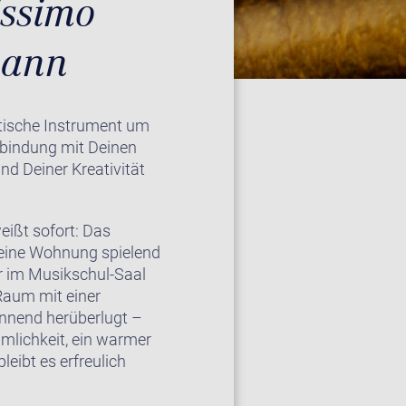
issimo
mann
stische Instrument um
rbindung mit Deinen
d Deiner Kreativität
eißt sofort: Das
Deine Wohnung spielend
r im Musikschul-Saal
Raum mit einer
ennend herüberlugt –
umlichkeit, ein warmer
eibt es erfreulich