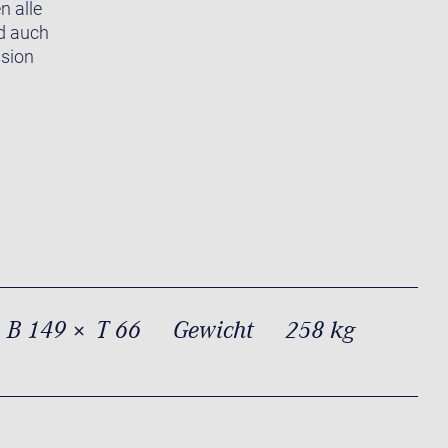
n alle
nd auch
ssion
 B 149 × T 66
Gewicht
258 kg