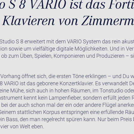
o S 8 VARIO ist das Fort
n Klavieren von Zimmer
 Studio S 8 erweitert mit dem VARIO System das rein aku
on sowie um vielfältige digitale Möglichkeiten. Und in Ve
 ob zum Üben, Spielen, Komponieren und Produzieren – sin
Vorhang öffnet sich, die ersten Töne erklingen – und Du w
 VARIO ist das geborene Konzertklavier. Es verwandelt 
keine Mühe, sich auch in hohen Räumen, im Tonstudio ode
nstrument kennt kein Lampenfieber, sondern erfüllt jeden 
, bei der auch schon mal der ein oder andere Flügel anerk
 Seinem stattlichen Korpus entspringen eine erfüllende Rä
in Bass, den man regelrecht spüren kann. Nur beim Preis bl
vier von Welt eben.