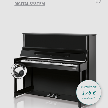
DIGITALSYSTEM
Mietaktion:
178 €
4
pro Monat