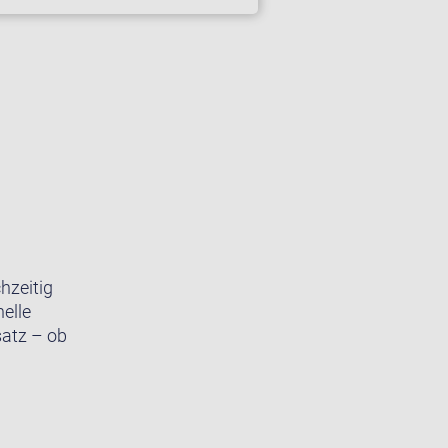
hzeitig
elle
satz – ob