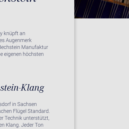
y knüpft an
eres Augenmerk
 Bechstein Manufaktur
die eigenen höchsten
stein-Klang
rsdorf in Sachsen
schen Flügel Standard.
r Technik unterstützt,
en Klang. Jeder Ton