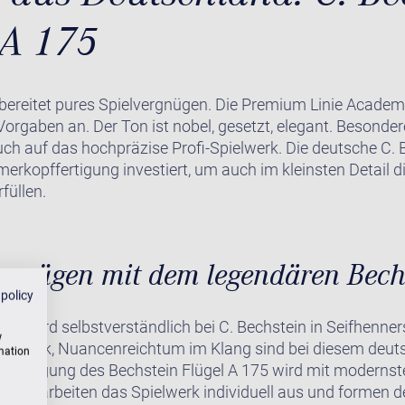
A 175
 bereitet pures Spielvergnügen. Die Premium Linie Academ
-Vorgaben an. Der Ton ist nobel, gesetzt, elegant. Besond
ch auf das hochpräzise Profi-Spielwerk. Die deutsche C.
erkopffertigung investiert, um auch im kleinsten Detail 
füllen.
ergnügen mit dem legendären Bech
 policy
175 wird selbstverständlich bei C. Bechstein in Seifhenne
w
pielwerk, Nuancenreichtum im Klang sind bei diesem deut
rmation
fertigung des Bechstein Flügel A 175 wird mit modernste
ister arbeiten das Spielwerk individuell aus und formen d