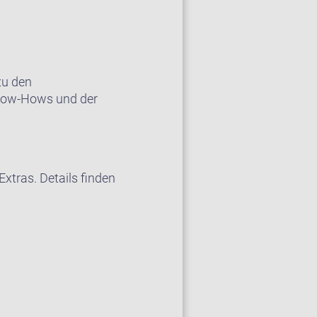
zu den
Know-Hows und der
xtras. Details finden