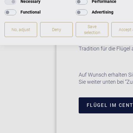
Necessary
Performance
wird individuell erarbeit
Functional
Advertising
Nachwuchsför
Save
No, adjust
Deny
Accept a
selection
C. Bechstein investiert
Jahrgangsbesten der M
Tradition für die Flügel
Auf Wunsch erhalten Si
Sie weiter unten bei “Zu
FLÜGEL IM CEN