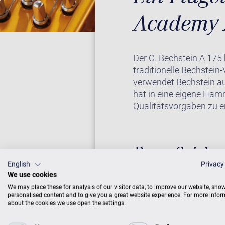
Academy 
Der C. Bechstein A 175
traditionelle Bechstein
verwendet Bechstein au
hat in eine eigene Hamm
Qualitätsvorgaben zu er
Pures Spielv
English
Privacy
We use cookies
Der Bechstein-Flügel A 
We may place these for analysis of our visitor data, to improve our website, sho
gebaut. Präzision im S
personalised content and to give you a great website experience. For more info
about the cookies we use open the settings.
Die hochkomplexe Grund
Bechstein Klavierbaume