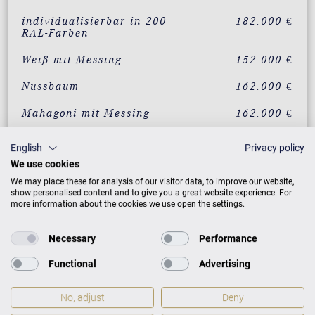
individualisierbar in 200
182.000 €
RAL-Farben
Weiß mit Messing
152.000 €
Nussbaum
162.000 €
Mahagoni mit Messing
162.000 €
Eiche mit Messing
162.000 €
English
Privacy policy
We use cookies
Wurzelnussbaum mit
182.000 €
Messing
We may place these for analysis of our visitor data, to improve our website,
show personalised content and to give you a great website experience. For
Vavona mit Messing
182.000 €
more information about the cookies we use open the settings.
Makassar mit Messing
182.000 €
Necessary
Performance
Santos Palisander mit
182.000 €
Functional
Advertising
Messing
Pyramidenmahagoni mit
182.000 €
No, adjust
Deny
Messing