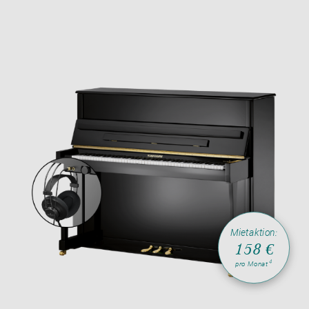
Mietaktion:
158 €
4
pro Monat