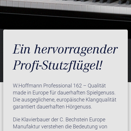
Ein hervorragender
Profi-Stutzflügel!
W.Hoffmann Professional 162 – Qualität
made in Europe für dauerhaften Spielgenuss.
Die ausgeglichene, europäische Klangqualität
garantiert dauerhaften Hörgenuss.
Die Klavierbauer der C. Bechstein Europe
Manufaktur verstehen die Bedeutung von