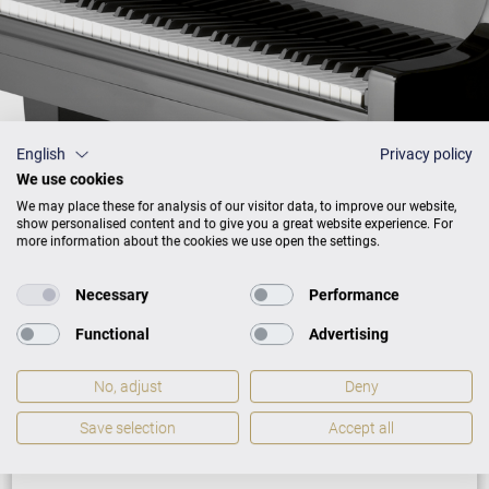
English
Privacy policy
We use cookies
We may place these for analysis of our visitor data, to improve our website,
show personalised content and to give you a great website experience. For
more information about the cookies we use open the settings.
Preisliste
Necessary
Performance
Functional
Advertising
No, adjust
Deny
AUSFÜHRUNG
PREISE
Save selection
Accept all
Schwarz mit Chrom
33.900 €