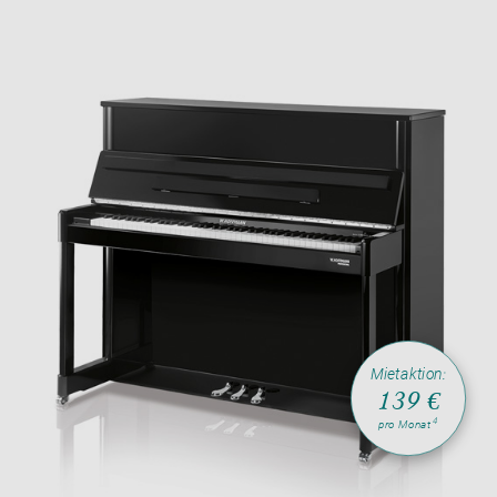
Mietaktion:
139 €
4
pro Monat