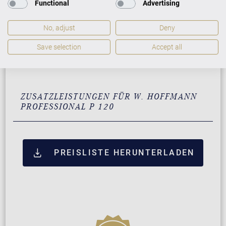
Functional
Advertising
Schwarz mit Chrom
13.900 €
No, adjust
Deny
Weiß mit Chrom
15.300 €
Save selection
Accept all
Schwarz mit Chrom und
16.800 €
VARIO duet
ZUSATZLEISTUNGEN FÜR W. HOFFMANN
PROFESSIONAL P 120
PREISLISTE HERUNTERLADEN