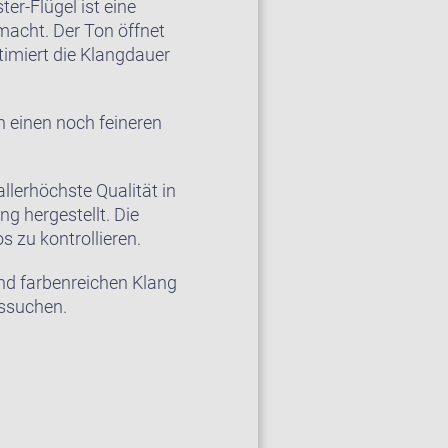
er-Flügel ist eine
acht. Der Ton öffnet
timiert die Klangdauer
 einen noch feineren
llerhöchste Qualität in
 hergestellt. Die
s zu kontrollieren.
und farbenreichen Klang
ussuchen.