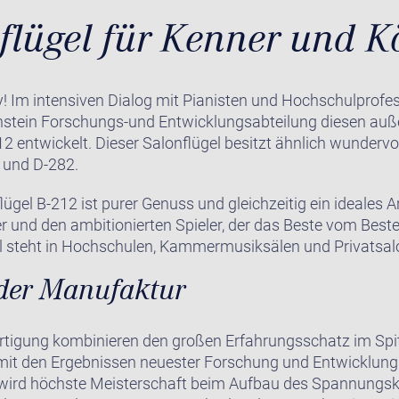
flügel für Kenner und K
Im intensiven Dialog mit Pianisten und Hochschulprofe
chstein Forschungs-und Entwicklungsabteilung diesen au
12 entwickelt. Dieser Salonflügel besitzt ähnlich wunderv
4 und D-282.
lügel B-212 ist purer Genuss und gleichzeitig ein ideales A
er und den ambitionierten Spieler, der das Beste vom Besten
l steht in Hochschulen, Kammermusiksälen und Privatsal
der Manufaktur
rtigung kombinieren den großen Erfahrungsschatz im Spi
 mit den Ergebnissen neuester Forschung und Entwicklung
 wird höchste Meisterschaft beim Aufbau des Spannungskr