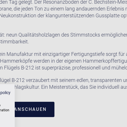
den Tag gelegt. Der Resonanzboden der C. Bechstein-Meist
ne, die jeden Ton zu einem lang andauernden Erlebnis m
e Neukonstruktion der klangunterstützenden Gussplatte op
ät: neun Qualitätsholzlagen des Stimmstocks ermöglichen
Stimmbarkeit.
in Manufaktur mit einzigartiger Fertigungstiefe sorgt für a
e Hammerköpfe werden in der eigenen Hammerkopffertigung
in Flügels B-212 ist superpräzise, professionell und mühelo
flügel B-212 verzaubert mit seinem edlen, transparenten 
 Anschlagskultur. Ein Meisterstück, das Sie individuell a
 policy
w
TRUM ANSCHAUEN
rmation