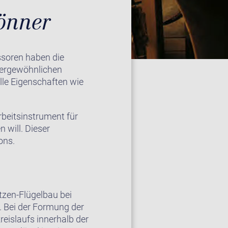
önner
ssoren haben die
ßergewöhnlichen
olle Eigenschaften wie
rbeitsinstrument für
 will. Dieser
ons.
tzen-Flügelbau bei
. Bei der Formung der
eislaufs innerhalb der