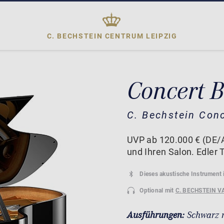
C. BECHSTEIN CENTRUM
LEIPZIG
Concert 
C. Bechstein Con
UVP ab 120.000 € (DE/A
und Ihren Salon. Edler T
Dieses akustische Instrument 
Optional mit
C. BECHSTEIN V
Ausführungen:
Schwarz 