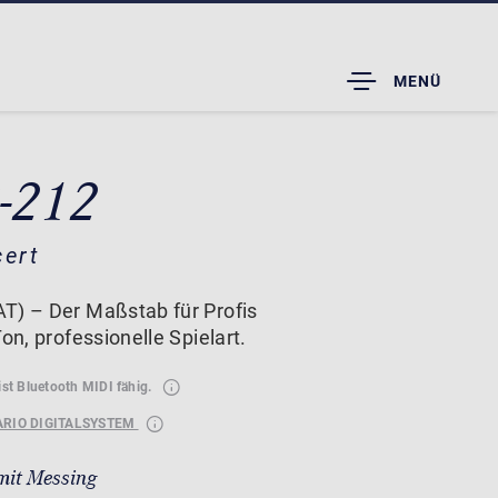
TOGGLE
MENÜ
DROPDOWN
B-212
cert
T) – Der Maßstab für Profis
on, professionelle Spielart.
ist Bluetooth MIDI fähig.
ARIO DIGITALSYSTEM
mit Messing