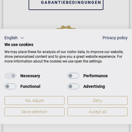
GARANTIEBEDINGUNGEN
English
Privacy policy
We use cookies
We may place these for analysis of our visitor data, to improve our website,
show personalised content and to give you a great website experience. For
VARIO Digitalsystem
more information about the cookies we use open the settings.
Necessary
Performance
2 Jahre Herstellergarantie
Functional
Advertising
Wir helfen bei Softwarefehlern
No, adjust
Deny
GARANTIEBEDINGUNGEN
Save selection
Accept all