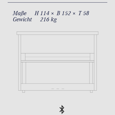
Maße
H 114 × B 152 × T 58
Gewicht
216 kg