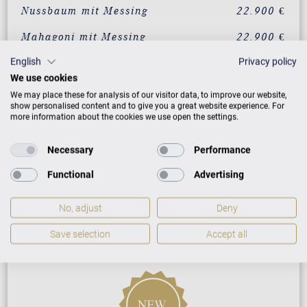
Nussbaum mit Messing
22.900 €
Mahagoni mit Messing
22.900 €
English
Privacy policy
Eiche mit Messing
22.900 €
We use cookies
We may place these for analysis of our visitor data, to improve our website,
show personalised content and to give you a great website experience. For
ZUSATZLEISTUNGEN FÜR C. BECHSTEIN
more information about the cookies we use open the settings.
ACADEMY ACADEMY A 2
Necessary
Performance
Functional
Advertising
PREISLISTE HERUNTERLADEN
No, adjust
Deny
Save selection
Accept all