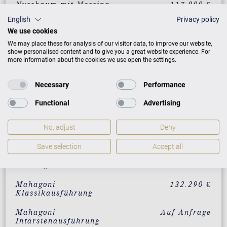
Nussbaum mit Messing
117.000 €
English
Privacy policy
Mahagoni mit Messing
117.000 €
We use cookies
Eiche mit Messing
117.000 €
We may place these for analysis of our visitor data, to improve our website,
show personalised content and to give you a great website experience. For
more information about the cookies we use open the settings.
Wurzelnussbaum mit
132.000 €
Messing
Necessary
Performance
Vavona mit Messing
132.000 €
Functional
Advertising
Makassar mit Messing
132.000 €
No, adjust
Deny
Santos Palisander mit
132.000 €
Messing
Save selection
Accept all
Pyramidenmahagoni mit
132.000 €
Messing
Mahagoni
132.290 €
Klassikausführung
Mahagoni
Auf Anfrage
Intarsienausführung