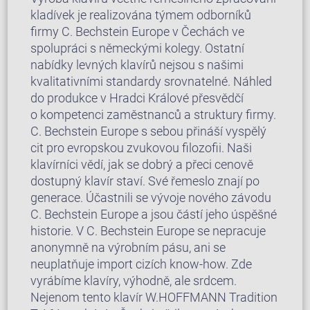
kladívek je realizována týmem odborníků
firmy C. Bechstein Europe v Čechách ve
spolupráci s německými kolegy. Ostatní
nabídky levných klavírů nejsou s našimi
kvalitativními standardy srovnatelné. Náhled
do produkce v Hradci Králové přesvědčí
o kompetenci zaměstnanců a struktury firmy.
C. Bechstein Europe s sebou přináší vyspělý
cit pro evropskou zvukovou filozofii. Naši
klavírníci vědí, jak se dobrý a přeci cenově
dostupný klavír staví. Své řemeslo znají po
generace. Účastnili se vývoje nového závodu
C. Bechstein Europe a jsou částí jeho úspěšné
historie. V C. Bechstein Europe se nepracuje
anonymně na výrobním pásu, ani se
neuplatňuje import cizích know-how. Zde
vyrábíme klavíry, výhodně, ale srdcem.
Nejenom tento klavír W.HOFFMANN Tradition