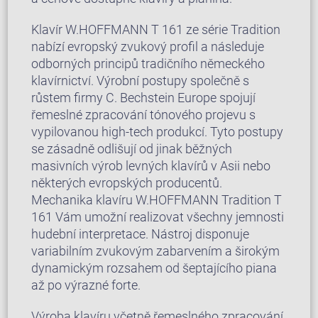
Klavír W.HOFFMANN T 161 ze série Tradition
nabízí evropský zvukový profil a následuje
odborných principů tradičního německého
klavírnictví. Výrobní postupy společně s
růstem firmy C. Bechstein Europe spojují
řemeslné zpracování tónového projevu s
vypilovanou high-tech produkcí. Tyto postupy
se zásadně odlišují od jinak běžných
masivních výrob levných klavírů v Asii nebo
některých evropských producentů.
Mechanika klavíru W.HOFFMANN Tradition T
161 Vám umožní realizovat všechny jemnosti
hudební interpretace. Nástroj disponuje
variabilním zvukovým zabarvením a širokým
dynamickým rozsahem od šeptajícího piana
až po výrazné forte.
Výroba klavíru včetně řemeslného zpracování