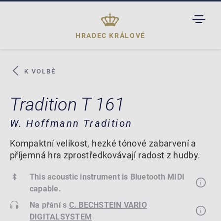
TOGGL
DROPD
HRADEC KRÁLOVÉ
K VOLBĚ
Tradition T 161
W. Hoffmann Tradition
Kompaktní velikost, hezké tónové zabarvení a
příjemná hra zprostředkovávají radost z hudby.
This acoustic instrument is Bluetooth MIDI
capable.
Na přání s
C. BECHSTEIN VARIO
DIGITALSYSTEM