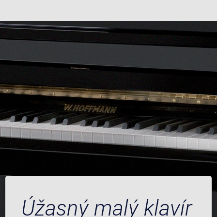
Úžasný malý klavír