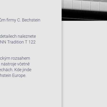
ům firmy C. Bechstein
detailech naleznete
NN Tradition T 122
mickým rozsahem
 nástroje včetně
echách. Kde jinde
hstein Europe.