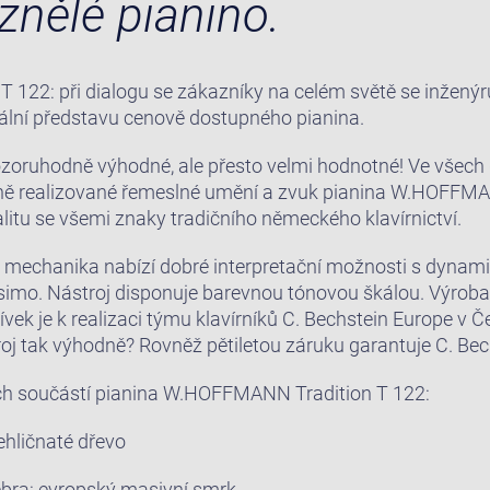
znělé pianino.
22: při dialogu se zákazníky na celém světě se inženýr
eální představu cenově dostupného pianina.
pozoruhodně výhodné, ale přesto velmi hodnotné! Ve všech 
ě realizované řemeslné umění a zvuk pianina W.HOFFMA
itu se všemi znaky tradičního německého klavírnictví.
mechanika nabízí dobré interpretační možnosti s dyna
ssimo. Nástroj disponuje barevnou tónovou škálou. Výroba
vek je k realizaci týmu klavírníků C. Bechstein Europe v Č
roj tak výhodně? Rovněž pětiletou záruku garantuje C. Bec
ch součástí pianina W.HOFFMANN Tradition T 122:
jehličnaté dřevo
ebra: evropský masivní smrk