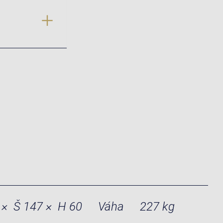
 × Š 147 × H 60
Váha
227 kg