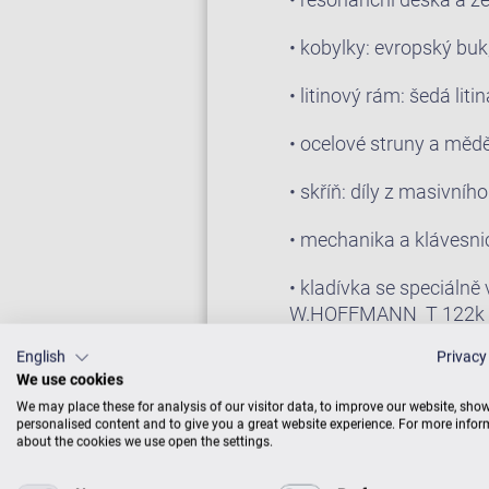
• kobylky: evropský buk
• litinový rám: šedá li
• ocelové struny a měd
• skříň: díly z masivní
• mechanika a klávesnic
• kladívka se speciálně
W.HOFFMANN T 122k vý
Vario Systém které Vám 
English
Privacy
We use cookies
We may place these for analysis of our visitor data, to improve our website, sho
PROHLÉDNOUT S
personalised content and to give you a great website experience. For more info
about the cookies we use open the settings.