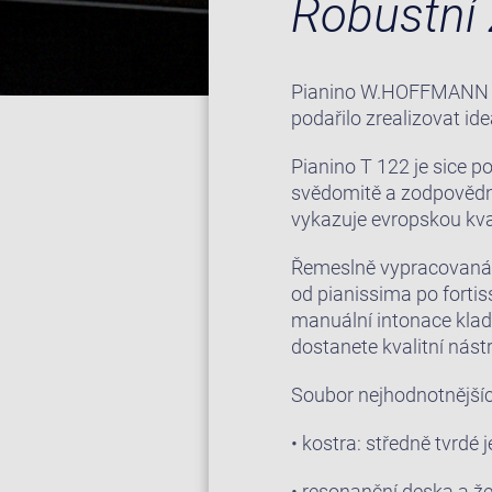
Robustní 
Pianino W.HOFFMANN T 1
podařilo zrealizovat id
Pianino T 122 je sice 
svědomitě a zodpovědn
vykazuje evropskou kval
Řemeslně vypracovaná 
od pianissima po forti
manuální intonace kladí
dostanete kvalitní nást
Soubor nejhodnotnější
• kostra: středně tvrdé 
• resonanční deska a ž