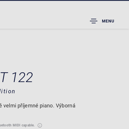
TOGGLE
MENU
DROPDOWN
 T 122
ition
ě velmi příjemné piano. Výborná
luetooth MIDI capable.