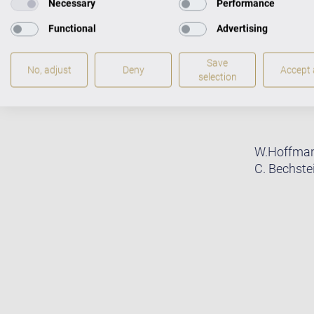
Necessary
Performance
Functional
Advertising
Save
No, adjust
Deny
Accept a
selection
W.Hoffmann
C. Bechste