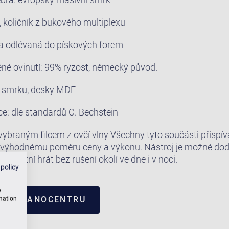
, količník z bukového multiplexu
tina odlévaná do pískových forem
ěné ovinutí: 99% ryzost, německý původ.
ho smrku, desky MDF
e: dle standardů C. Bechstein
 vybraným filcem z ovčí vlny Všechny tyto součásti přispíva
hodnému poměru ceny a výkonu. Nástroj je možné dodat
umožní hrát bez rušení okolí ve dne i v noci.
 policy
w
I V PIANOCENTRU
rmation