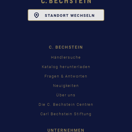
Toggle
STANDORT WECHSELN
Dropdown
C. BECHSTEIN
Händlersuche
Katalog herunterladen
Fragen & Antworten
Neuigkeiten
Über uns
Die C. Bechstein Centren
Carl Bechstein Stiftung
UNTERNEHMEN