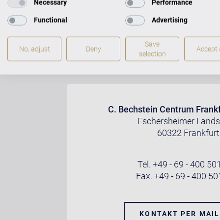
Necessary
Performance
Functional
Advertising
Save
No, adjust
Deny
Accept a
selection
C. Bechstein Centrum Frank
Eschersheimer Landst
60322 Frankfurt
Tel. +49 - 69 - 400 5
Fax. +49 - 69 - 400 5
KONTAKT PER MAI