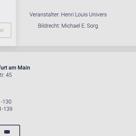
Veranstalter: Henri Louis Univers
Bildrecht: Michael E. Sorg
ll
furt am Main
r. 45
01-130
01-139
L