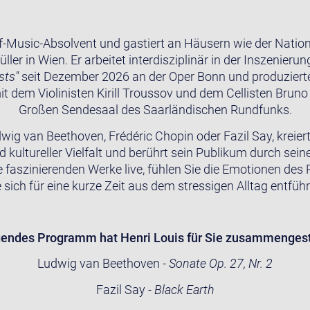
of-Music-Absolvent und gastiert an Häusern wie der Nationa
er in Wien. Er arbeitet interdisziplinär in der Inszenierun
sts"
seit Dezember 2026 an der Oper Bonn und produzierte 
dem Violinisten Kirill Troussov und dem Cellisten Bruno
Großen Sendesaal des Saarländischen Rundfunks.
ig van Beethoven, Frédéric Chopin oder Fazil Say, kreier
 kultureller Vielfalt und berührt sein Publikum durch sei
die faszinierenden Werke live, fühlen Sie die Emotionen des
e sich für eine kurze Zeit aus dem stressigen Alltag entführ
gendes Programm hat Henri Louis für Sie zusammengeste
Ludwig van Beethoven -
Sonate Op. 27, Nr. 2
Fazil Say -
Black Earth