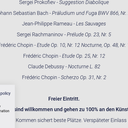
Sergei Prokofiev -
Suggestion Diabolique
hann Sebastian Bach -
Präludium und Fuga BWV 866, Nr.
Jean-Philippe Rameau -
Les Sauvages
Sergei Rachmaninov -
Prélude Op. 23, Nr. 5
Frédéric Chopin -
Etude Op. 10, Nr. 12 Nocturne, Op. 48, Nr. 
Frédéric Chopin -
Etude Op. 25, Nr. 12
Claude Debussy -
Nocturne L. 82
Frédéric Chopin -
Scherzo Op. 31, Nr. 2
 policy
Freier Eintritt.
w
nden sind willkommen und gehen zu 100% an den Künst
rmation
 Frühes Kommen sichert beste Plätze. Verspäteter Einlass i