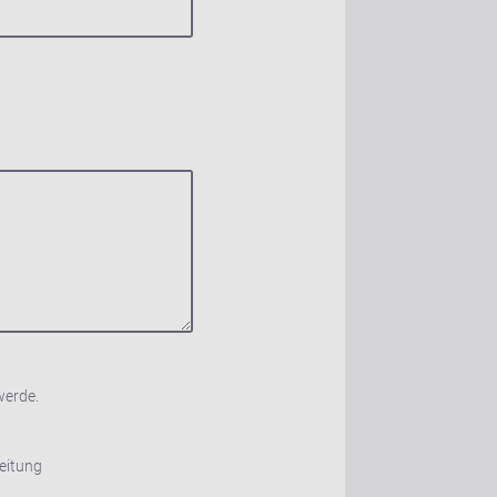
werde.
eitung