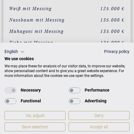
Weiß mit Messing
125.000 €
Nussbaum mit Messing
135.000 €
Mahagoni mit Messing
135.000 €
Eiche mit Messing
135.000 €
English
Privacy policy
Wurzelnussbaum mit
150.000 €
We use cookies
Messing
We may place these for analysis of our visitor data, to improve our website,
Vavona mit Messing
150.000 €
show personalised content and to give you a great website experience. For
more information about the cookies we use open the settings.
Makassar mit Messing
150.000 €
Necessary
Performance
Santos Palisander mit
150.000 €
Messing
Functional
Advertising
Pyramidenmahagoni mit
150.000 €
Messing
No, adjust
Deny
Save selection
Accept all