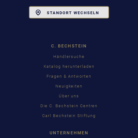
Toggle
STANDORT WECHSELN
Dropdown
C. BECHSTEIN
Händlersuche
Katalog herunterladen
Fragen & Antworten
Neuigkeiten
Über uns
Die C. Bechstein Centren
Carl Bechstein Stiftung
UNTERNEHMEN