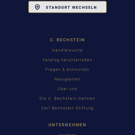
Toggle
STANDORT WECHSELN
Dropdown
C. BECHSTEIN
Händlersuche
Katalog herunterladen
Fragen & Antworten
Neuigkeiten
Über uns
Die C. Bechstein Centren
Carl Bechstein Stiftung
UNTERNEHMEN