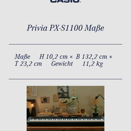
Privia PX-S1100 Maße
Maße
H 10,2 cm × B 132,2 cm ×
T 23,2 cm
Gewicht
11,2 kg