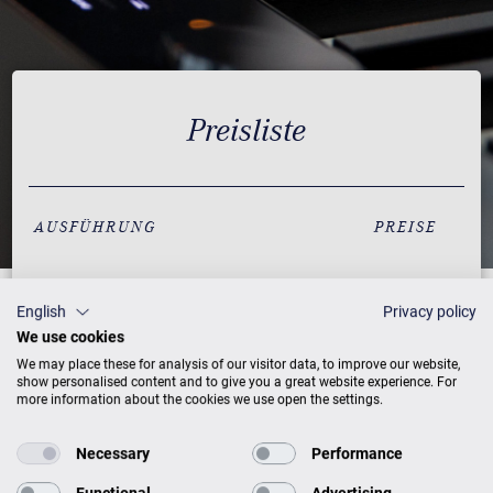
Preisliste
AUSFÜHRUNG
PREISE
Calm Blue – nur solange
529 €
English
Privacy policy
Vorrat reicht
We use cookies
Mellow Beige – nur
529 €
We may place these for analysis of our visitor data, to improve our website,
solange Vorrat reicht
show personalised content and to give you a great website experience. For
more information about the cookies we use open the settings.
Weiß
529 €
Necessary
Performance
Rot
529 €
Functional
Advertising