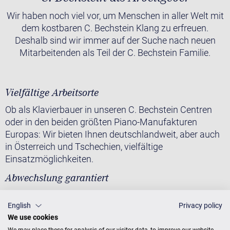
Wir haben noch viel vor, um Menschen in aller Welt mit
dem kostbaren C. Bechstein Klang zu erfreuen.
Deshalb sind wir immer auf der Suche nach neuen
Mitarbeitenden als Teil der C. Bechstein Familie.
Vielfältige Arbeitsorte
Ob als Klavierbauer in unseren C. Bechstein Centren
oder in den beiden größten Piano-Manufakturen
Europas: Wir bieten Ihnen deutschlandweit, aber auch
in Österreich und Tschechien, vielfältige
Einsatzmöglichkeiten.
Abwechslung garantiert
Bekannte Pianisten, Konzerthäuser oder Musikschulen
English
Privacy policy
und natürlich private Kunden: Bei C. Bechstein
We use cookies
kommen Sie mit vielen unterschiedlichen Menschen in