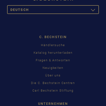
DEUTSCH
TOGGLE
DROPDOW
DEUTSCH
English
Français
Pусский
C. BECHSTEIN
čeština
Händlersuche
Katalog herunterladen
中国
Fragen & Antworten
日本語
Neuigkeiten
Über uns
Die C. Bechstein Centren
Carl Bechstein Stiftung
UNTERNEHMEN