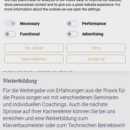
We may place these for analysis of our visitor data, to improve our website,
Kontakt, die alle die Liebe zur Klaviermusik und zu
show personalised content and to give you a great website experience. For
hochwertigen Instrumenten eint.
more information about the cookies we use open the settings.
Faires Gehalt
Necessary
Performance
Eine pünktliche und faire Bezahlung ist die Grundlage
Functional
Advertising
für die Wertschätzung, die wir unseren Mitarbeitern
entgegenbringen.
No, adjust
Deny
Sicherer Arbeitsplatz
Save selection
Accept all
Nach erfolgreicher Probezeit übernehmen wir Sie in ein
unbefristetes Arbeitsverhältnis.
Weiterbildung
Für die Weitergabe von Erfahrungen aus der Praxis für
die Praxis sorgen wir mit verschiedenen Seminaren
und individuellen Coachings. Auch die nächste
Sprosse auf Ihrer Karriereleiter können Sie bei uns
erreichen und eine Weiterbildung zum
Klavierbaumeister oder zum Technischen Betriebswirt