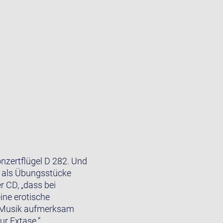
onzertflügel D 282. Und
ur als Übungsstücke
r CD, „dass bei
ine erotische
ner Musik aufmerksam
ur Extase.“