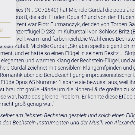
e Classics (Nr. CC72640) hat Michèle Gurdal die populäre 
Etüden Opus 8, die acht Etüden Opus 42 und von den Etüd
Produzent war Piotr Furmanczyk, der den von Torben Gar
ll
ein Konzertflügel D 282 im Kulturstall von Schloss Britz (
klingt voll, warm und farbenreich.Die Wahl eines Bechstei
s kein Zufall. Michèle Gurdal: „Skrjabin spielte eigentlich
ent, und er hatte so einen Flügel in seinem Besitz ... Skrj
, eleganten und warmen Klang der Bechstein-Flügel, und au
hèle Gurdal zeichnet mit sensiblem Klangemfpinden und g
Romantik über die Berücksichtigung impressionistischer E
 Etüde Opus 65 Nummer 1 sparte sie bewusst aus, weil ih
anist braucht große Hände um die Nonen-Läufe greifen zu kö
ose war, hatte das gleiche Problem. Er konnte diese Etüde s
 nicht groß genug war.“
 selber am liebsten Bechstein gespielt und solch einen Flü
ch den Bechstein Instrumenten und der Musik von Alexander