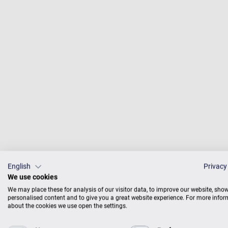
Michèle Gurdal spielt 
English
Privacy
der CD-Titel, „Extase“,
We use cookies
ansieht. „Wichtig ist zu
We may place these for analysis of our visitor data, to improve our website, sho
personalised content and to give you a great website experience. For more info
Skrjabin die Extase zum
about the cookies we use open the settings.
Spannung in sich trägt.
machen, denn viele Etü