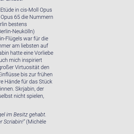
Etüde in cis-Moll Opus
en Opus 65 die Nummern
lin bestens
Berlin-Neukölln)
n-Flügels war für die
 immer am liebsten auf
abin hatte eine Vorliebe
ch mich inspiriert
roßer Virtuosität den
inflüsse bis zur frühen
re Hände für das Stück
nnen. Skrjabin, der
elbst nicht spielen,
gel im Besitz gehabt.
 Scriabin!"
(Michèle