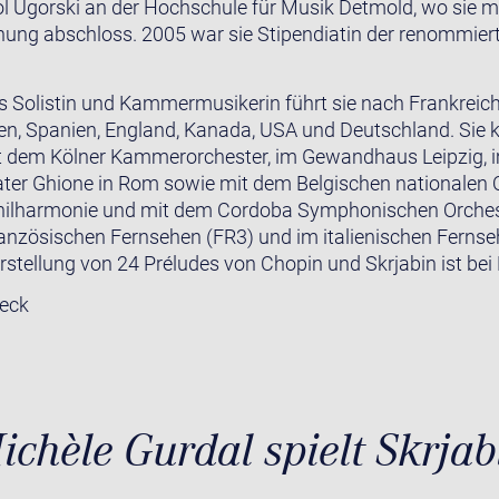
ol Ugorski an der Hochschule für Musik Detmold, wo sie
ung abschloss. 2005 war sie Stipendiatin der renommiert
ls Solistin und Kammermusikerin führt sie nach Frankreich,
en, Spanien, England, Kanada, USA und Deutschland. Sie k
mit dem Kölner Kammerorchester, im Gewandhaus Leipzig, 
eater Ghione in Rom sowie mit dem Belgischen nationalen O
ilharmonie und mit dem Cordoba Symphonischen Orches
anzösischen Fernsehen (FR3) und im italienischen Fernseh
stellung von 24 Préludes von Chopin und Skrjabin ist bei 
deck
ichèle Gurdal spielt Skrjab