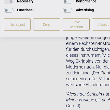
Necessary
Performance
Für das Label Challeng
Functional
Advertising
2 Nr. 1 sowie die 12 
2 und 3 aufgenommen. 
Save
No, adjust
Deny
Accept a
vorbereiteten C. Bechst
selection
aufnahm. Das Ergebnis 
junge Pianistin übrigen
einem Bechstein-Instrum
für den durchsichtigen
dieses Instrument.“Mic
Weg Skrjabins von der 
Moderne nach. Nur die
zu klein sind: „Der Pi
selber ein großer Virtu
weil seine Handspanne
"Alexander Scriabin hat
Meine Vorliebe gilt au
Gurdal)