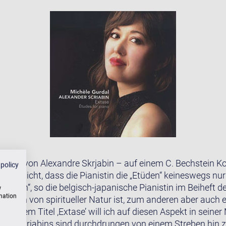
Etüden von Alexandre Skrjabin – auf einem C. Bechstein K
 policy
 verdeutlicht, dass die Pianistin die „Etüden“ keineswegs n
 wissen“, so die belgisch-japanische Pianistin im Beiheft de
w
rmation
 einen von spiritueller Natur ist, zum anderen aber auch e
 Mit dem Titel ,Extase’ will ich auf diesen Aspekt in sei
den Skrjabins sind durchdrungen von einem Streben hin z