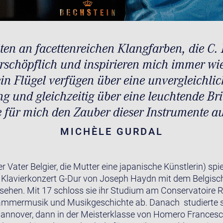
ten an facettenreichen Klangfarben, die C. 
erschöpflich und inspirieren mich immer w
ein Flügel verfügen über eine unvergleichl
g und gleichzeitig über eine leuchtende Br
e für mich den Zauber dieser Instrumente 
MICHÈLE GURDAL
r Vater Belgier, die Mutter eine japanische Künstlerin) spie
as Klavierkonzert G-Dur von Joseph Haydn mit dem Belgi
nsehen. Mit 17 schloss sie ihr Studium am Conservatoire R
ammermusik und Musikgeschichte ab. Danach studierte sie
annover, dann in der Meisterklasse von Homero Francesc