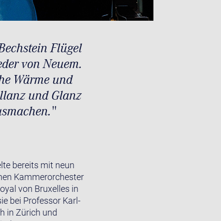
Bechstein Flügel
ieder von Neuem.
iche Wärme und
illanz und Glanz
ausmachen."
lte bereits mit neun
schen Kammerorchester
oyal von Bruxelles in
 bei Professor Karl-
h in Zürich und