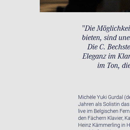
"Die Möglichkei
bieten, sind un
Die C. Bechst
Eleganz im Klan
im Ton, di
Michèle Yuki Gurdal (de
Jahren als Solistin d
live im Belgischen Fer
den Fächern Klavier, K
Heinz Kämmerling in H