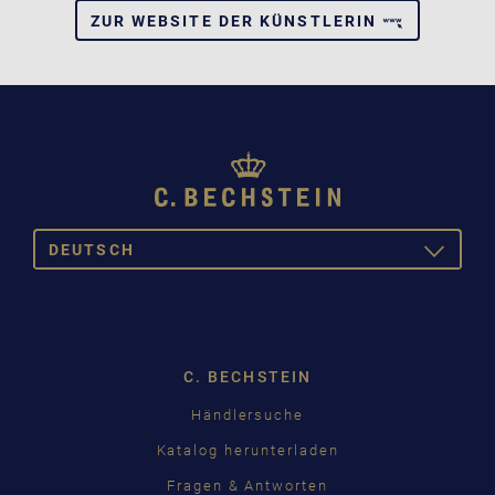
ZUR WEBSITE DER KÜNSTLERIN
DEUTSCH
TOGGLE
DROPDOW
DEUTSCH
ENGLISH
C. BECHSTEIN
FRANÇAIS
Händlersuche
PУССКИЙ
Katalog herunterladen
ČEŠTINA
Fragen & Antworten