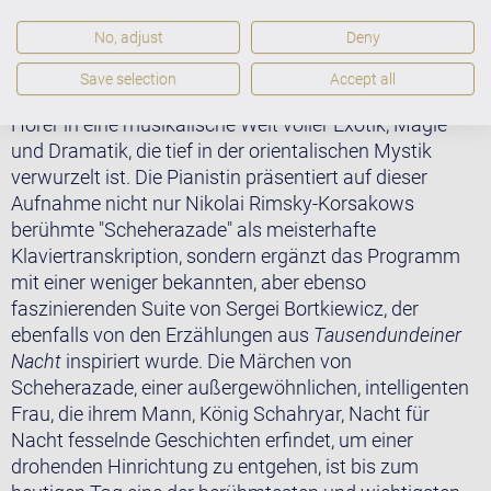
No, adjust
Deny
Save selection
Accept all
Die CD "Scheherazade" von Etsuko Hirose entführt den
Hörer in eine musikalische Welt voller Exotik, Magie
und Dramatik, die tief in der orientalischen Mystik
verwurzelt ist. Die Pianistin präsentiert auf dieser
Aufnahme nicht nur Nikolai Rimsky-Korsakows
berühmte "Scheherazade" als meisterhafte
Klaviertranskription, sondern ergänzt das Programm
mit einer weniger bekannten, aber ebenso
faszinierenden Suite von Sergei Bortkiewicz, der
ebenfalls von den Erzählungen aus
Tausendundeiner
Nacht
inspiriert wurde. Die Märchen von
Scheherazade, einer außergewöhnlichen, intelligenten
Frau, die ihrem Mann, König Schahryar, Nacht für
Nacht fesselnde Geschichten erfindet, um einer
drohenden Hinrichtung zu entgehen, ist bis zum