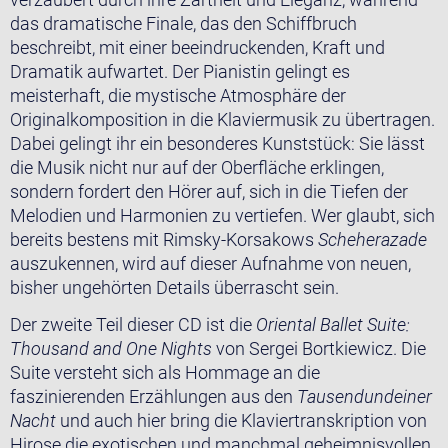
das dramatische Finale, das den Schiffbruch
beschreibt, mit einer beeindruckenden, Kraft und
Dramatik aufwartet. Der Pianistin gelingt es
meisterhaft, die mystische Atmosphäre der
Originalkomposition in die Klaviermusik zu übertragen.
Dabei gelingt ihr ein besonderes Kunststück: Sie lässt
die Musik nicht nur auf der Oberfläche erklingen,
sondern fordert den Hörer auf, sich in die Tiefen der
Melodien und Harmonien zu vertiefen. Wer glaubt, sich
bereits bestens mit Rimsky-Korsakows
Scheherazade
auszukennen, wird auf dieser Aufnahme von neuen,
bisher ungehörten Details überrascht sein.
Der zweite Teil dieser CD ist die
Oriental Ballet Suite:
Thousand and One Nights
von Sergei Bortkiewicz. Die
Suite versteht sich als Hommage an die
faszinierenden Erzählungen aus den
Tausendundeiner
Nacht
und auch hier bring die Klaviertranskription von
Hirose die exotischen und manchmal geheimnisvollen