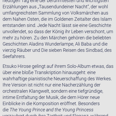
heutigen Tag eine der berühmtesten und wichtigsten
Erzählungen aus „Tausendundeiner Nacht“, der wohl
umfangreichsten Sammlung von Volksmärchen aus
dem Nahen Osten, die im Goldenen Zeitalter des Islam
entstanden sind. Jede Nacht lässt sie eine Geschichte
unvollendet, so dass der König ihr Leben verschont, um
mehr zu hören. Zu den Märchen gehören die beliebten
Geschichten Aladins Wunderlampe, Ali Baba und die
vierzig Räuber und Die sieben Reisen des Sindbad, des
Seefahrers.
Etsuko Hirose gelingt auf ihrem Solo-Album etwas, das
über eine bloße Transkription hinausgeht: eine
wahrhaftige pianistische Neuerschaffung des Werkes.
Ihre Version ist nicht nur eine Nacherzählung der
orchestralen Klangwelt, sondern eine tiefgründige,
intime Entfaltung der Musik, die dem Hörer neue
Einblicke in die Komposition eröffnet. Besonders
die
The Young Prince and the Young Princess
verzaubert durch ihre Zartheit und Eleganz, während