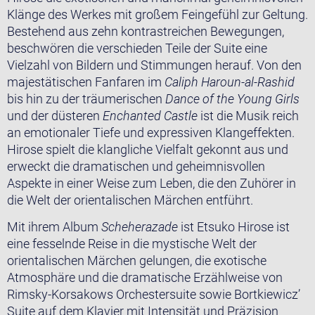
Klänge des Werkes mit großem Feingefühl zur Geltung.
Bestehend aus zehn kontrastreichen Bewegungen,
beschwören die verschieden Teile der Suite eine
Vielzahl von Bildern und Stimmungen herauf. Von den
majestätischen Fanfaren im
Caliph Haroun-al-Rashid
bis hin zu der träumerischen
Dance of the Young Girls
und der düsteren
Enchanted Castle
ist die Musik reich
an emotionaler Tiefe und expressiven Klangeffekten.
Hirose spielt die klangliche Vielfalt gekonnt aus und
erweckt die dramatischen und geheimnisvollen
Aspekte in einer Weise zum Leben, die den Zuhörer in
die Welt der orientalischen Märchen entführt.
Mit ihrem Album
Scheherazade
ist Etsuko Hirose ist
eine fesselnde Reise in die mystische Welt der
orientalischen Märchen gelungen, die exotische
Atmosphäre und die dramatische Erzählweise von
Rimsky-Korsakows Orchestersuite sowie Bortkiewicz’
Suite auf dem Klavier mit Intensität und Präzision