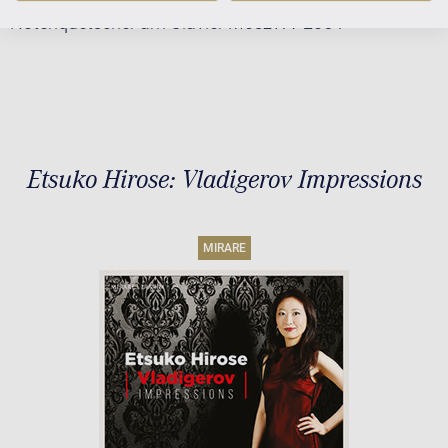
Notenquetscher am Clavier MoszWV 205".
Etsuko Hirose: Vladigerov Impressions
MIRARE