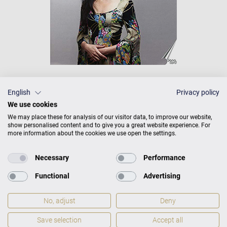
English
Privacy policy
We use cookies
Le grand pianiste Paderewski a déclaré: "Selon Chopin,
We may place these for analysis of our visitor data, to improve our website,
Moszkowski comprend le mieux comment écrire pour
show personalised content and to give you a great website experience. For
le piano et son écriture englobe tout le spectre de la
more information about the cookies we use open the settings.
technologie du piano". Etsuko Hirose montre sur cet
album le large éventail de musique pour piano d'un
Necessary
Performance
compositeur exceptionnel qui fut une star de son
Functional
Advertising
vivant et connaît actuellement un renouveau.
No, adjust
Deny
Soit dit en passant: à l'occasion du 70e anniversaire de
Carl Bechstein, Moritz et Alexander Moszkowski ont
Save selection
Accept all
interprété leur parodie musicale "Anton